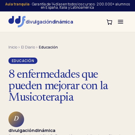
Aula tranquila
· Garantía de 14 días en todos los cursos · 200.000+ alumnos
en España, Italia y Latinoamérica
divulgación
dinámica
Inicio
›
El Diario
›
Educación
EDUCACIÓN
8 enfermedades que
pueden mejorar con la
Musicoterapia
D
divulgacióndinámica