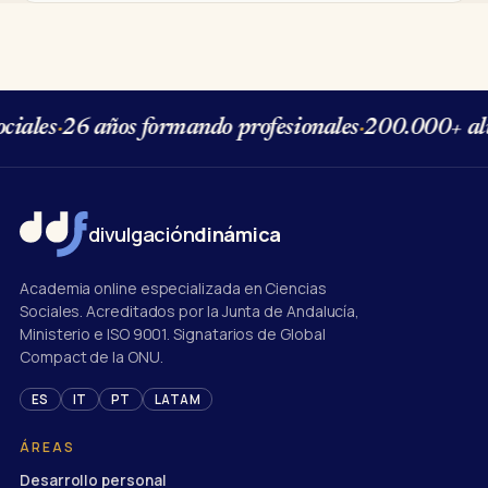
iales
·
26 años formando profesionales
·
200.000+ alu
divulgación
dinámica
Academia online especializada en Ciencias
Sociales. Acreditados por la Junta de Andalucía,
Ministerio e ISO 9001. Signatarios de Global
Compact de la ONU.
ES
IT
PT
LATAM
ÁREAS
Desarrollo personal