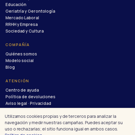
Educación
Geriatría y Gerontología
Mercado Laboral
RRHH y Empresa
Sociedad y Cultura
COMPAÑÍA
Quiénes somos
Modelo social
Blog
ATENCIÓN
Centro de ayuda
Política de devoluciones
Aviso legal · Privacidad
info@divulgaciondinamica.es
Utilizamos cookies propias y de terceros para analizar la
navegación y medir nuestras campañas. Puedes aceptar su
uso o rechazarlas; el sitio funciona igual en ambos casos.