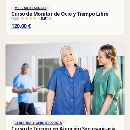
MERCADO LABORAL
Curso de Monitor de Ocio y Tiempo Libre
150h
★★★★★
★★★★★
3,9
(15)
120,00
€
GERIATRÍA Y GERONTOLOGÍA
Curso de Técnico en Atención Sociosanitaria