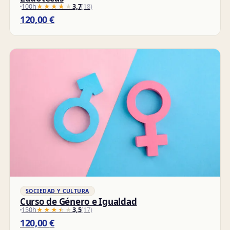
100h
★★★★★
★★★★★
3,7
(18)
120,00
€
SOCIEDAD Y CULTURA
Curso de Género e Igualdad
150h
★★★★★
★★★★★
3,5
(17)
120,00
€