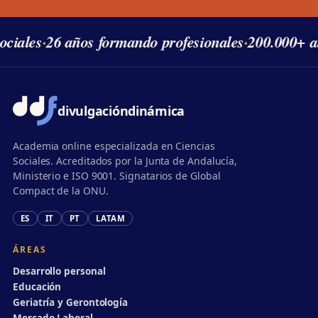
iales
·
26 años formando profesionales
·
200.000+ al
divulgación
dinámica
Academia online especializada en Ciencias
Sociales. Acreditados por la Junta de Andalucía,
Ministerio e ISO 9001. Signatarios de Global
Compact de la ONU.
ES
IT
PT
LATAM
ÁREAS
Desarrollo personal
Educación
Geriatría y Gerontología