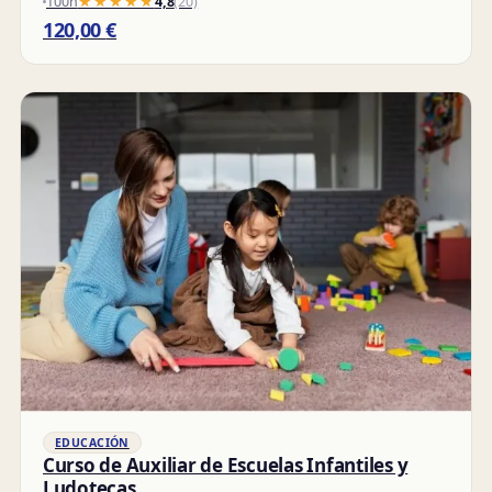
100h
★★★★★
★★★★★
4,8
(20)
120,00
€
EDUCACIÓN
Curso de Auxiliar de Escuelas Infantiles y
Ludotecas