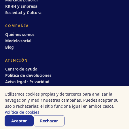
Mercado Laboral
RRHH y Empresa
Sociedad y Cultura
COMPAÑÍA
Quiénes somos
Modelo social
Blog
ATENCIÓN
Centro de ayuda
Política de devoluciones
Aviso legal · Privacidad
info@divulgaciondinamica.es
Utilizamos cookies propias y de terceros para analizar la
navegación y medir nuestras campañas. Puedes aceptar su
uso o rechazarlas; el sitio funciona igual en ambos casos.
Política de cookies
© 1998–2026 Divulgación Dinámica · Centro autorizado nº 14/00231
Acreditado · Junta de Andalucía
·
ISO 9001
·
UN Global Compact
Aceptar
Rechazar