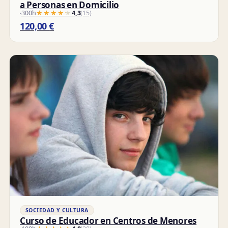
a Personas en Domicilio
300h
★★★★★
★★★★★
4,3
(15)
120,00
€
SOCIEDAD Y CULTURA
Curso de Educador en Centros de Menores