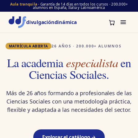
Aula tranquila
· Garantía de 14 días en todos los cursos · 200.000+
alumnos en España, Italia y Latinoamérica
divulgación
dinámica
26 AÑOS · 200.000+ ALUMNOS
MATRÍCULA ABIERTA
especialista
La academia
en
Ciencias Sociales.
Más de 26 años formando a profesionales de las
Ciencias Sociales con una metodología práctica,
flexible y adaptada a las necesidades del sector.
Explorar el catálogo →