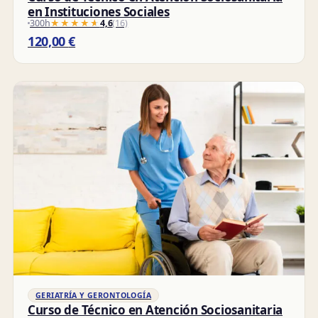
en Instituciones Sociales
300h
★★★★★
★★★★★
4,6
(16)
120,00
€
GERIATRÍA Y GERONTOLOGÍA
Curso de Técnico en Atención Sociosanitaria