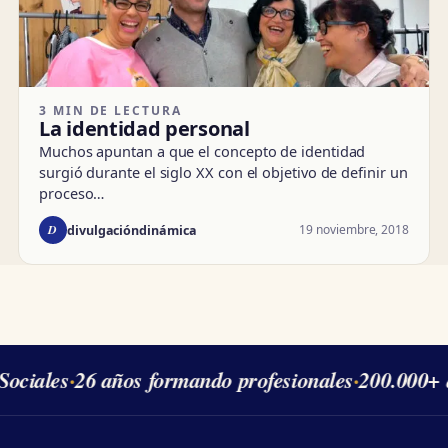
3 MIN DE LECTURA
La identidad personal
Muchos apuntan a que el concepto de identidad
surgió durante el siglo XX con el objetivo de definir un
proceso…
D
19 noviembre, 2018
divulgacióndinámica
ociales
·
26 años formando profesionales
·
200.000+ 