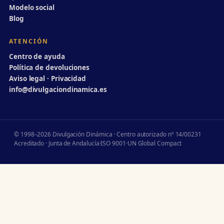
Modelo social
Blog
ATENCIÓN
Centro de ayuda
Política de devoluciones
Aviso legal · Privacidad
info@divulgaciondinamica.es
© 1998–2026 Divulgación Dinámica · Centro autorizado nº 14/00231
Acreditado · Junta de Andalucía
·
ISO 9001
·
UN Global Compact