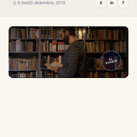
◷ 3 min
20 diciembre, 2018
X
in
f
EL
DIARIO