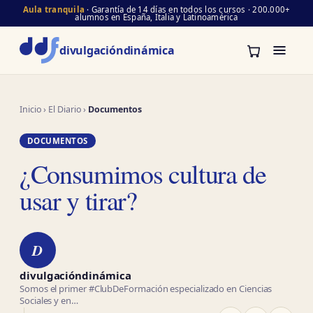
Aula tranquila
· Garantía de 14 días en todos los cursos · 200.000+
alumnos en España, Italia y Latinoamérica
divulgación
dinámica
Inicio
›
El Diario
›
Documentos
DOCUMENTOS
¿Consumimos cultura de
usar y tirar?
D
divulgacióndinámica
Somos el primer #ClubDeFormación especializado en Ciencias
Sociales y en…