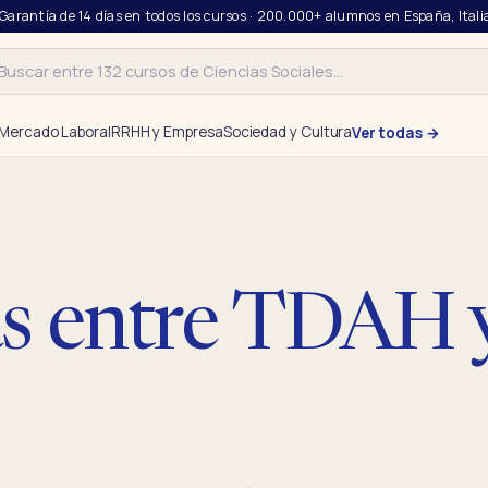
 Garantía de 14 días en todos los cursos · 200.000+ alumnos en España, Itali
r
Mercado Laboral
RRHH y Empresa
Sociedad y Cultura
Ver todas →
as entre TDAH 