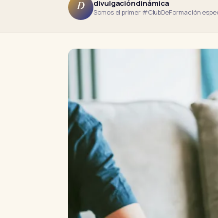
divulgacióndinámica
D
Somos el primer #ClubDeFormación especi