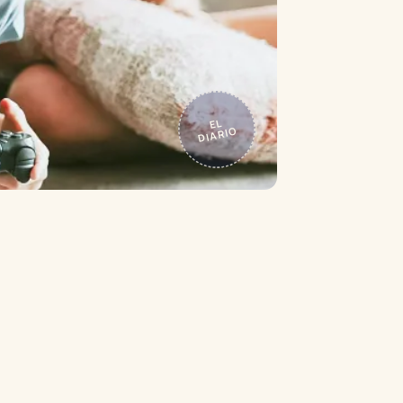
EL
DIARIO