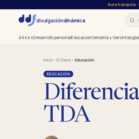
Aula tranquila
·
Busca
divulgación
dinámica
Desarrollo personal
Educación
Geriatría y Gerontología
ÁREAS
Inicio
›
El Diario
›
Educación
EDUCACIÓN
Diferenci
TDA