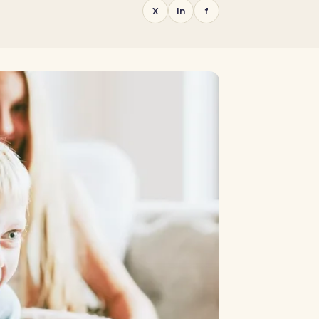
X
in
f