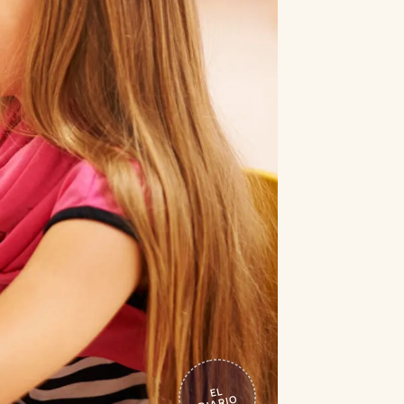
EL
DIARIO