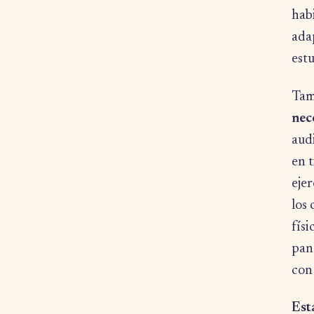
habi
adap
est
Tam
nec
aud
en t
eje
los
fís
pan
con 
Est