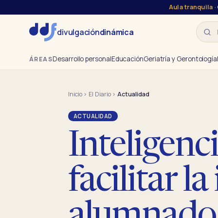
Aula tranquila
·
Busca
divulgación
dinámica
Desarrollo personal
Educación
Geriatría y Gerontología
ÁREAS
Inicio
›
El Diario
›
Actualidad
ACTUALIDAD
Inteligenci
facilitar l
alumnado