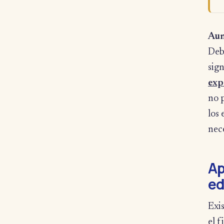
Aun
Deb
sig
exp
no p
los 
nece
Ap
ed
Exi
el f