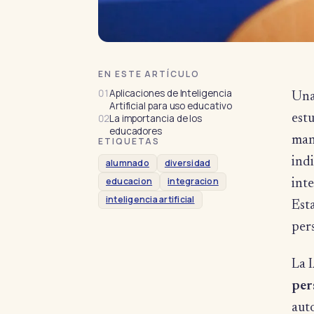
EN ESTE ARTÍCULO
01
Aplicaciones de Inteligencia
Un
Artificial para uso educativo
est
02
La importancia de los
educadores
man
ETIQUETAS
ind
alumnado
diversidad
educacion
integracion
inte
inteligencia artificial
Esta
per
La I
pers
aut