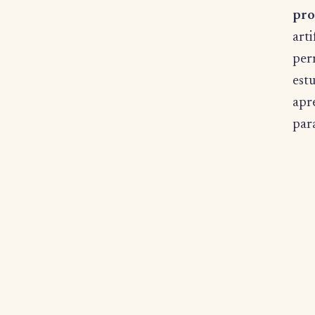
pro
art
perm
est
apre
para