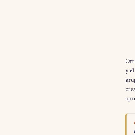
Otra
y el
grup
crea
apr