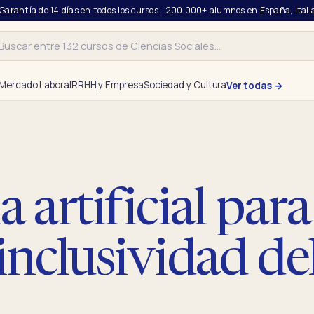
 Garantía de 14 días en todos los cursos · 200.000+ alumnos en España, Itali
r
Mercado Laboral
RRHH y Empresa
Sociedad y Cultura
Ver todas →
a artificial para
a inclusividad de