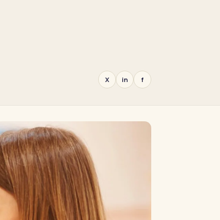
X
in
f