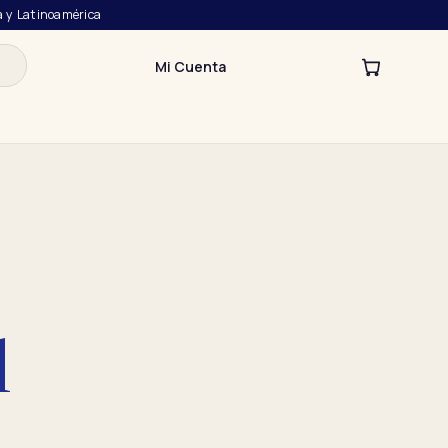
a y Latinoamérica
Mi Cuenta
l