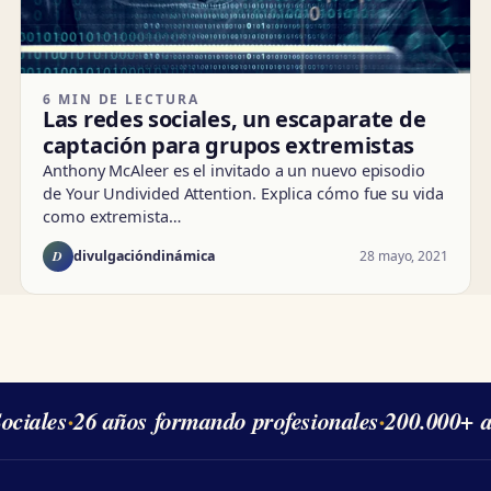
6 MIN DE LECTURA
Las redes sociales, un escaparate de
captación para grupos extremistas
Anthony McAleer es el invitado a un nuevo episodio
de Your Undivided Attention. Explica cómo fue su vida
como extremista…
D
28 mayo, 2021
divulgacióndinámica
ciales
·
26 años formando profesionales
·
200.000+ a