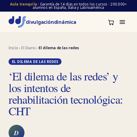
Aula tranquila
· Garantía de 14 días en todos los cursos · 200.000+
alumnos en España, Italia y Latinoamérica
divulgación
dinámica
Inicio
›
El Diario
›
El dilema de las redes
EL DILEMA DE LAS REDES
‘El dilema de las redes’ y
los intentos de
rehabilitación tecnológica:
CHT
D