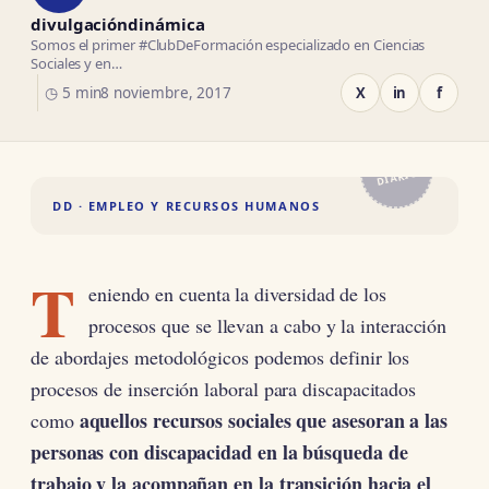
divulgacióndinámica
Somos el primer #ClubDeFormación especializado en Ciencias
Sociales y en…
◷ 5 min
8 noviembre, 2017
X
in
f
EL
DIARIO
DD · EMPLEO Y RECURSOS HUMANOS
T
eniendo en cuenta la diversidad de los
procesos que se llevan a cabo y la interacción
de abordajes metodológicos podemos definir los
procesos de inserción laboral para discapacitados
aquellos recursos sociales que asesoran a las
como
personas con discapacidad en la búsqueda de
trabajo y la acompañan en la transición hacia el