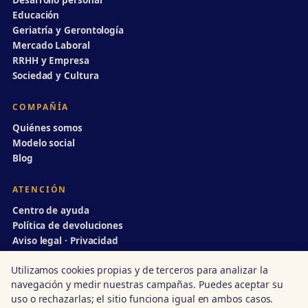
Desarrollo personal
Educación
Geriatría y Gerontología
Mercado Laboral
RRHH y Empresa
Sociedad y Cultura
COMPAÑÍA
Quiénes somos
Modelo social
Blog
ATENCIÓN
Centro de ayuda
Política de devoluciones
Aviso legal · Privacidad
info@divulgaciondinamica.es
Utilizamos cookies propias y de terceros para analizar la
navegación y medir nuestras campañas. Puedes aceptar su
uso o rechazarlas; el sitio funciona igual en ambos casos.