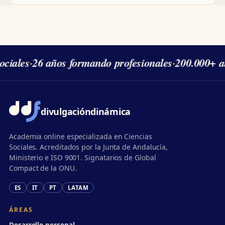
ciales
·
26 años formando profesionales
·
200.000+ al
divulgación
dinámica
Academia online especializada en Ciencias
Sociales. Acreditados por la Junta de Andalucía,
Ministerio e ISO 9001. Signatarios de Global
Compact de la ONU.
ES
IT
PT
LATAM
ÁREAS