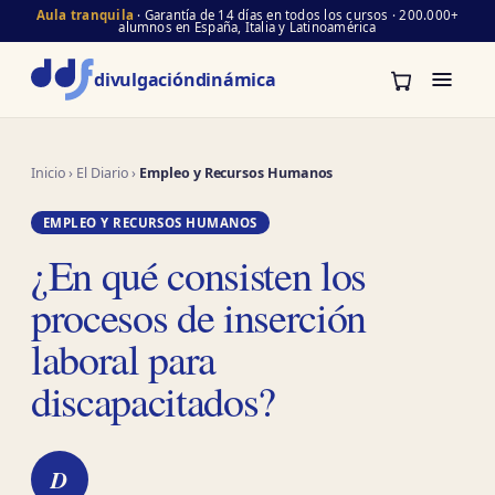
Aula tranquila
· Garantía de 14 días en todos los cursos · 200.000+
alumnos en España, Italia y Latinoamérica
divulgación
dinámica
Inicio
›
El Diario
›
Empleo y Recursos Humanos
EMPLEO Y RECURSOS HUMANOS
¿En qué consisten los
procesos de inserción
laboral para
discapacitados?
D