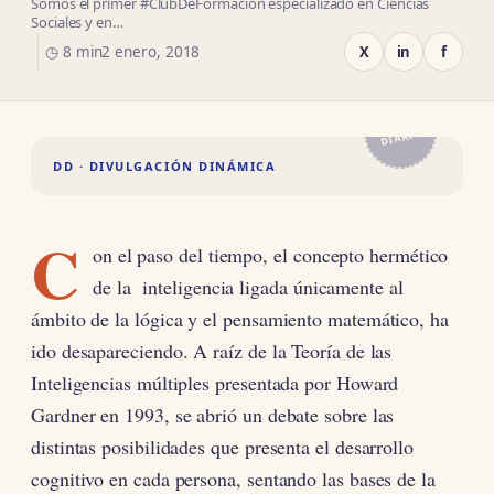
Somos el primer #ClubDeFormación especializado en Ciencias
Sociales y en…
◷ 8 min
2 enero, 2018
X
in
f
EL
DIARIO
DD · DIVULGACIÓN DINÁMICA
C
on el paso del tiempo, el concepto hermético
de la inteligencia ligada únicamente al
ámbito de la lógica y el pensamiento matemático, ha
ido desapareciendo. A raíz de la Teoría de las
Inteligencias múltiples presentada por Howard
Gardner en 1993, se abrió un debate sobre las
distintas posibilidades que presenta el desarrollo
cognitivo en cada persona, sentando las bases de la