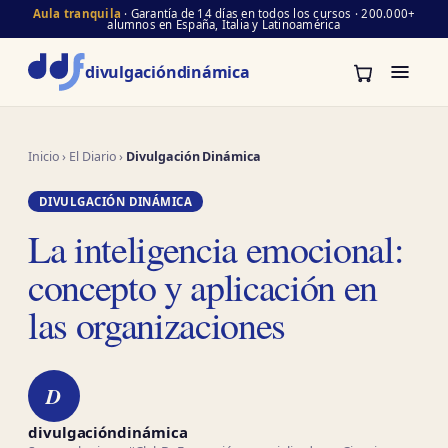
Aula tranquila
· Garantía de 14 días en todos los cursos · 200.000+
alumnos en España, Italia y Latinoamérica
divulgación
dinámica
Inicio
›
El Diario
›
Divulgación Dinámica
DIVULGACIÓN DINÁMICA
La inteligencia emocional:
concepto y aplicación en
las organizaciones
D
divulgacióndinámica