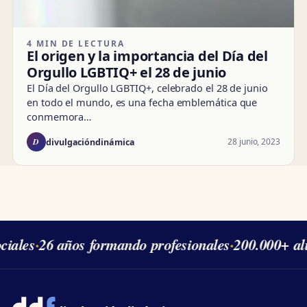
4 MIN DE LECTURA
El origen y la importancia del Día del
Orgullo LGBTIQ+ el 28 de junio
El Día del Orgullo LGBTIQ+, celebrado el 28 de junio
en todo el mundo, es una fecha emblemática que
conmemora…
D
28 junio, 2023
divulgacióndinámica
ales
·
26 años formando profesionales
·
200.000+ alu