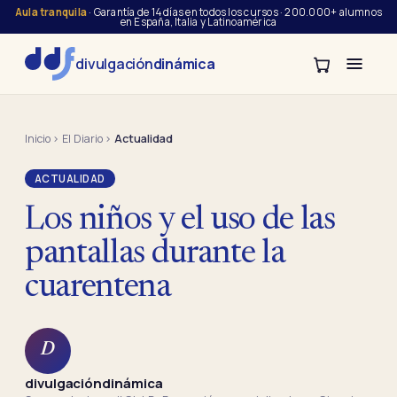
Aula tranquila
· Garantía de 14 días en todos los cursos · 200.000+ alumnos
en España, Italia y Latinoamérica
divulgación
dinámica
Inicio
›
El Diario
›
Actualidad
ACTUALIDAD
Los niños y el uso de las
pantallas durante la
cuarentena
D
divulgacióndinámica