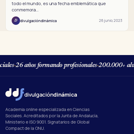
todo el mundo, es una fecha emblemática que
conmemora…
28 junio, 2023
divulgacióndinámica
D
ales
·
26 años formando profesionales
·
200.000+ alu
divulgación
dinámica
Academia online especializada en Ciencias
Sociales. Acreditados por la Junta de Andalucía,
Ministerio e ISO 9001. Signatarios de Global
Compact de la ONU.