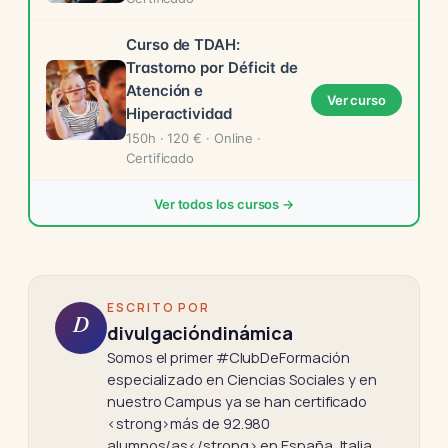
Curso de TDAH:
Trastorno por Déficit de
Atención e
Ver curso
Hiperactividad
150h · 120 € · Online ·
Certificado
Ver todos los cursos →
ESCRITO POR
D
divulgacióndinámica
Somos el primer #ClubDeFormación
especializado en Ciencias Sociales y en
nuestro Campus ya se han certificado
<strong>más de 92.980
alumnos/as</strong> en España, Italia,