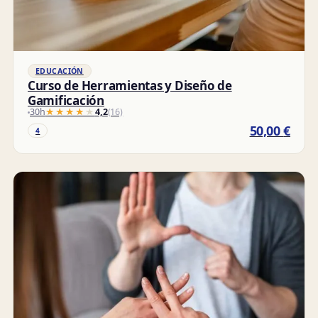
EDUCACIÓN
Curso de Herramientas y Diseño de
Gamificación
30h
★★★★★
★★★★★
4,2
(16)
50,00
€
4