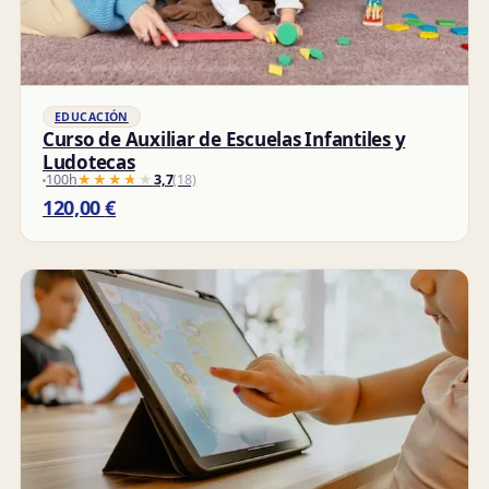
EDUCACIÓN
Curso de Auxiliar de Escuelas Infantiles y
Ludotecas
100h
★★★★★
★★★★★
3,7
(18)
120,00
€