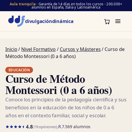
Aula tranquila
· Garantía de 14 días en todos los cursos · 200.000+
alumnos en España, Italia y Latinoamérica
divulgación
dinámica
Inicio
/
Nivel Formativo
/
Cursos y Másteres
/ Curso de
Método Montessori (0 a 6 años)
EDUCACIÓN
Curso de Método
Montessori (0 a 6 años)
Conoce los principios de la pedagogía científica y sus
beneficios en la educación de los niños de 0 a 6
años en el contexto familiar, social y escolar.
4.8
7.569 alumnos
(19 opiniones)