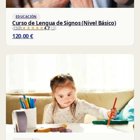
EDUCACIÓN
Curso de Lengua de Signos (Nivel Básico)
150h
★★★★★
★★★★★
4,7
(19)
120,00
€