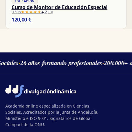
EDUCACIÓN
Curso de Monitor de Educación Especial
150h
★★★★★
★★★★★
4,7
(19)
120,00
€
ciales
·
26 años formando profesionales
·
200.000+ a
divulgación
dinámica
Academia online especializada en Ciencias
Sociales. Acreditados por la Junta de Andalucía,
Ministerio e ISO 9001. Signatarios de Global
Compact de la ONU.