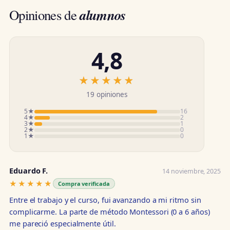
alumnos
Opiniones de
4,8
★★★★★
★★★★★
19 opiniones
5★
16
4★
2
3★
1
2★
0
1★
0
Eduardo F.
14 noviembre, 2025
★★★★★
★★★★★
Compra verificada
Entre el trabajo y el curso, fui avanzando a mi ritmo sin
complicarme. La parte de método Montessori (0 a 6 años)
me pareció especialmente útil.