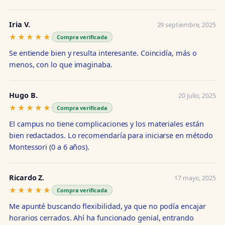
Iria V.
29 septiembre, 2025
★★★★★
★★★★★
Compra verificada
Se entiende bien y resulta interesante. Coincidía, más o
menos, con lo que imaginaba.
Hugo B.
20 julio, 2025
★★★★★
★★★★★
Compra verificada
El campus no tiene complicaciones y los materiales están
bien redactados. Lo recomendaría para iniciarse en método
Montessori (0 a 6 años).
Ricardo Z.
17 mayo, 2025
★★★★★
★★★★★
Compra verificada
Me apunté buscando flexibilidad, ya que no podía encajar
horarios cerrados. Ahí ha funcionado genial, entrando