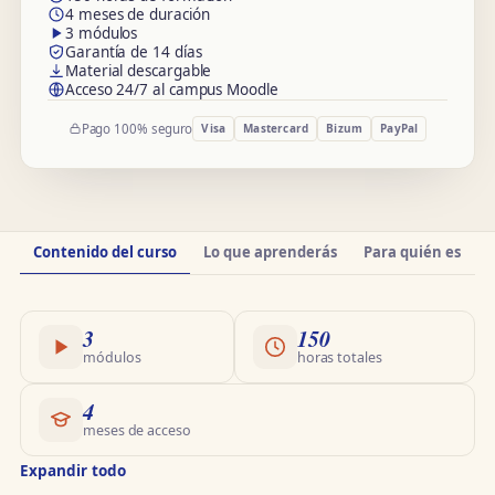
4 meses de duración
3 módulos
Garantía de 14 días
Material descargable
Acceso 24/7 al campus Moodle
Pago 100% seguro
Visa
Mastercard
Bizum
PayPal
Información
Contenido del curso
Lo que aprenderás
Para quién es
O
del
curso
3
150
módulos
horas totales
4
meses de acceso
Expandir todo