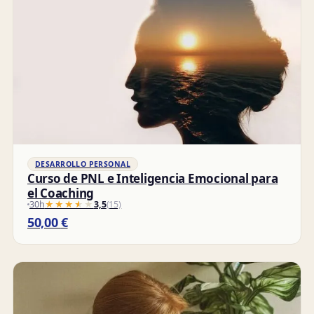
DESARROLLO PERSONAL
Curso de PNL e Inteligencia Emocional para
el Coaching
30h
★★★★★
★★★★★
3,5
(15)
50,00
€