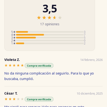
3,5
★★★★★
★★★★★
17 opiniones
5★
3
4★
7
3★
5
2★
0
1★
2
Violeta Z.
14 febrero, 2026
★★★★★
★★★★★
Compra verificada
No da ninguna complicación al seguirlo. Para lo que yo
buscaba, cumplió.
César T.
10 diciembre, 2025
★★★★★
★★★★★
Compra verificada
Me sirvió para repasar. Vale para arrancar en esto.