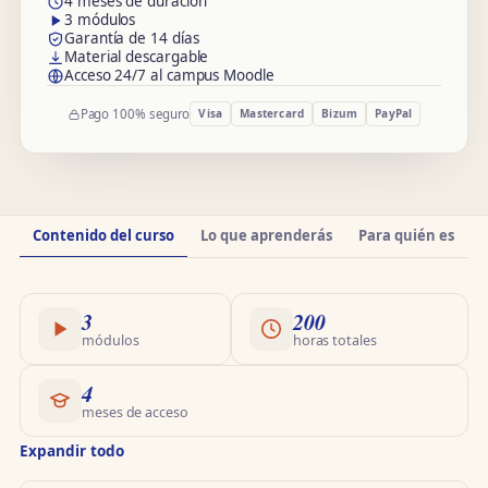
4 meses de duración
3 módulos
Garantía de 14 días
Material descargable
Acceso 24/7 al campus Moodle
Pago 100% seguro
Visa
Mastercard
Bizum
PayPal
Información
Contenido del curso
Lo que aprenderás
Para quién es
O
del
curso
3
200
módulos
horas totales
4
meses de acceso
Expandir todo