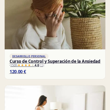
DESARROLLO PERSONAL
Curso de Control y Superación de la Ansiedad
150h
★★★★★
★★★★★
4,0
(15)
120,00
€