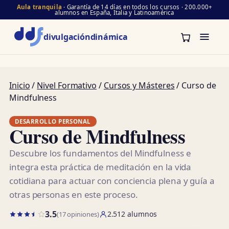
Aula tranquila
· Garantía de 14 días en todos los cursos · 200.000+
alumnos en España, Italia y Latinoamérica
divulgación
dinámica
Inicio
/
Nivel Formativo
/
Cursos y Másteres
/ Curso de
Mindfulness
DESARROLLO PERSONAL
Curso de Mindfulness
Descubre los fundamentos del Mindfulness e
integra esta práctica de meditación en la vida
cotidiana para actuar con conciencia plena y guía a
otras personas en este proceso.
3.5
2.512 alumnos
(17 opiniones)