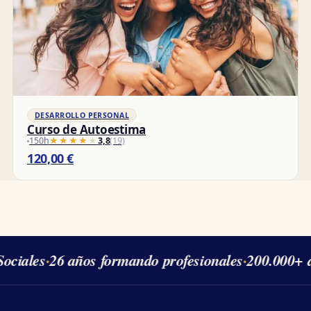
DESARROLLO PERSONAL
Curso de Autoestima
150h
★★★★★
★★★★★
3,8
(19)
120,00
€
ociales
·
26 años formando profesionales
·
200.000+ a