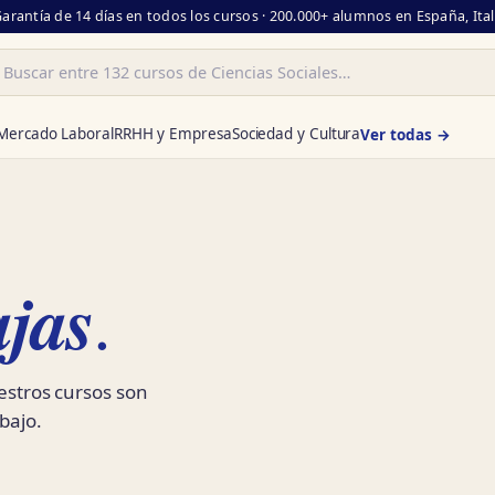
Garantía de 14 días en todos los cursos · 200.000+ alumnos en España, Ita
ar
Mercado Laboral
RRHH y Empresa
Sociedad y Cultura
Ver todas →
jas
.
uestros cursos son
bajo.