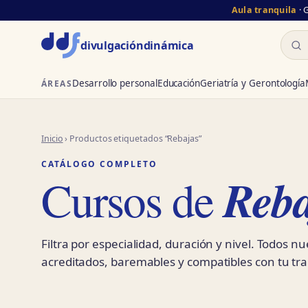
Aula tranquila
· 
Busc
divulgación
dinámica
Desarrollo personal
Educación
Geriatría y Gerontología
ÁREAS
Inicio
› Productos etiquetados “Rebajas”
CATÁLOGO COMPLETO
Reba
Cursos de
Filtra por especialidad, duración y nivel. Todos n
acreditados, baremables y compatibles con tu tra