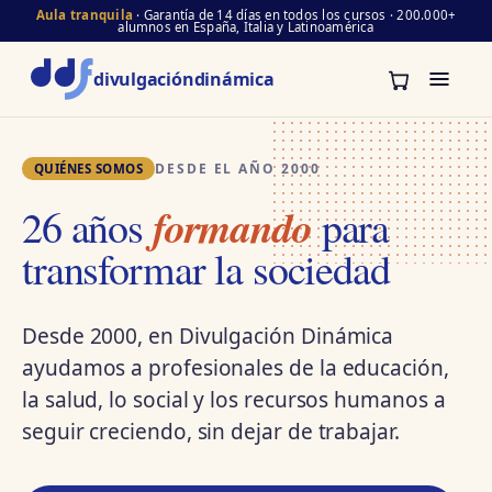
Aula tranquila
· Garantía de 14 días en todos los cursos · 200.000+
alumnos en España, Italia y Latinoamérica
divulgación
dinámica
DESDE EL AÑO 2000
QUIÉNES SOMOS
formando
26 años
para
transformar la sociedad
Desde 2000, en Divulgación Dinámica
ayudamos a profesionales de la educación,
la salud, lo social y los recursos humanos a
seguir creciendo, sin dejar de trabajar.