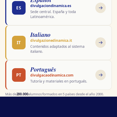
divulgaciondinamica.es
ES
Sede central. España y toda
Latinoamérica.
Italiano
divulgazionedinamica.it
IT
Contenidos adaptados al sistema
italiano.
Português
PT
divulgacaodinamica.com
Tutoría y materiales en portugués.
Más de
200.000
alumnos formados en 5 países desde el año 2000.