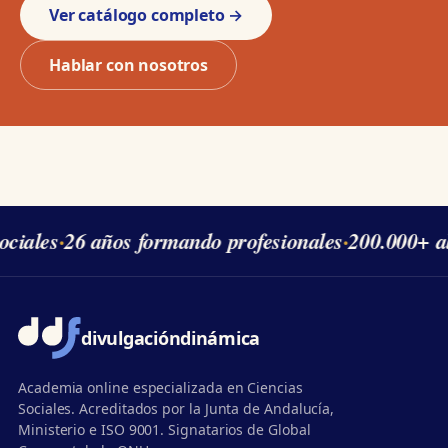
Ver catálogo completo →
Hablar con nosotros
ciales
·
26 años formando profesionales
·
200.000+ a
divulgación
dinámica
Academia online especializada en Ciencias
Sociales. Acreditados por la Junta de Andalucía,
Ministerio e ISO 9001. Signatarios de Global