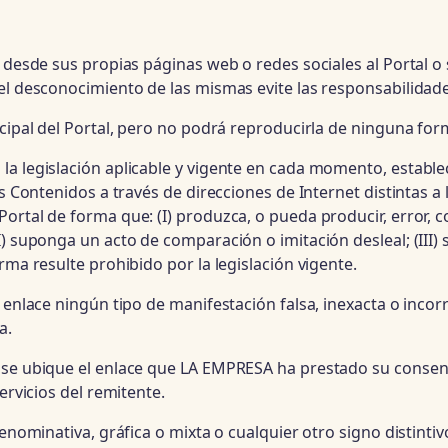
s desde sus propias páginas web o redes sociales al Portal 
el desconocimiento de las mismas evite las responsabilidade
ncipal del Portal, pero no podrá reproducirla de ninguna for
la legislación aplicable y vigente en cada momento, establ
s Contenidos a través de direcciones de Internet distintas a 
ortal de forma que: (I) produzca, o pueda producir, error, 
) suponga un acto de comparación o imitación desleal; (III) 
rma resulte prohibido por la legislación vigente.
l enlace ningún tipo de manifestación falsa, inexacta o inc
a.
 se ubique el enlace que LA EMPRESA ha prestado su consent
ervicios del remitente.
 denominativa, gráfica o mixta o cualquier otro signo distin