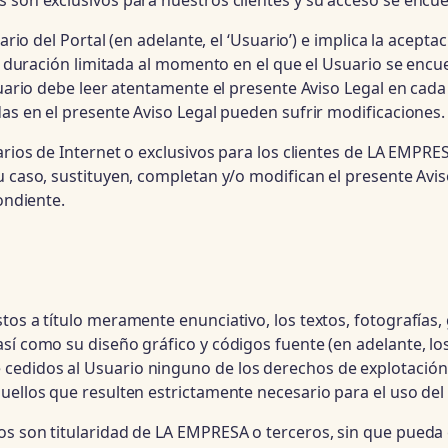
 son exclusivos para nuestros clientes y su acceso se encue
ario del Portal (en adelante, el ‘Usuario’) e implica la acept
na duración limitada al momento en el que el Usuario se encu
suario debe leer atentamente el presente Aviso Legal en cada
das en el presente Aviso Legal pueden sufrir modificaciones.
uarios de Internet o exclusivos para los clientes de LA EMP
u caso, sustituyen, completan y/o modifican el presente Avi
ondiente.
os a título meramente enunciativo, los textos, fotografías, 
sí como su diseño gráfico y códigos fuente (en adelante, los
cedidos al Usuario ninguno de los derechos de explotación
uellos que resulten estrictamente necesario para el uso del 
os son titularidad de LA EMPRESA o terceros, sin que pueda 