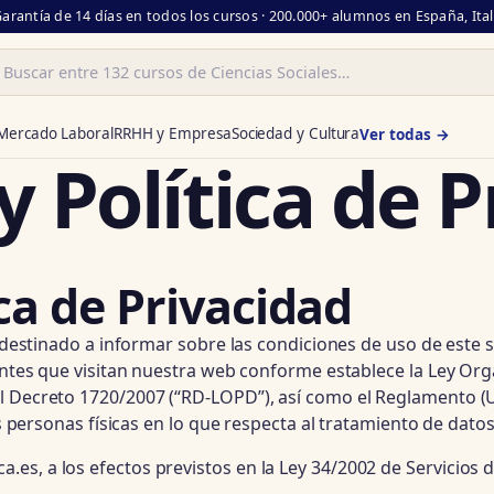
Garantía de 14 días en todos los cursos · 200.000+ alumnos en España, Ita
ar
Mercado Laboral
RRHH y Empresa
Sociedad y Cultura
Ver todas →
y Política de 
ica de Privacidad
tá destinado a informar sobre las condiciones de uso de este
ientes que visitan nuestra web conforme establece la Ley Or
al Decreto 1720/2007 (“RD-LOPD”), así como el Reglamento (
as personas físicas en lo que respecta al tratamiento de datos
es, a los efectos previstos en la Ley 34/2002 de Servicios 