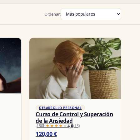
Ordenar:
DESARROLLO PERSONAL
Curso de Control y Superación
de la Ansiedad
150h
★★★★★
★★★★★
4,0
(15)
120,00
€