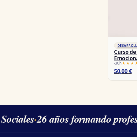
DESARROL
Curso de
Emociona
30h
★★★
★★★
50,00
€
Sociales
·
26 años formando profes