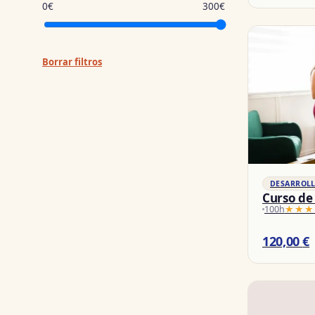
0€
300€
Borrar filtros
DESARROL
Curso de
100h
★★★
★★★
120,00
€