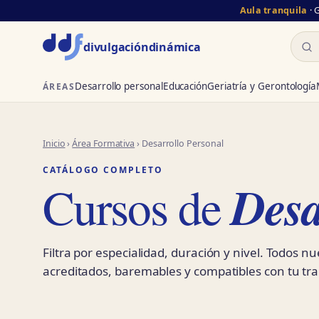
Aula tranquila
· 
Busc
divulgación
dinámica
Desarrollo personal
Educación
Geriatría y Gerontología
ÁREAS
Inicio
›
Área Formativa
› Desarrollo Personal
CATÁLOGO COMPLETO
Desa
Cursos de
Filtra por especialidad, duración y nivel. Todos n
acreditados, baremables y compatibles con tu tra