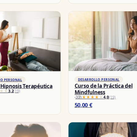
DESARROLLO PERSONAL
LO PERSONAL
Curso de la Práctica del
 Hipnosis Terapéutica
★★
★★
3,2
(19)
Mindfulness
30h
★★★★★
★★★★★
4,0
(19)
50,00
€