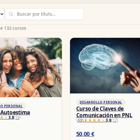
e 132 cursos
DESARROLLO PERSONAL
LO PERSONAL
Curso de Claves de
 Autoestima
Comunicación en PNL
★★
★★
3,8
(19)
30h
★★★★★
★★★★★
3,8
(17)
50,00
€