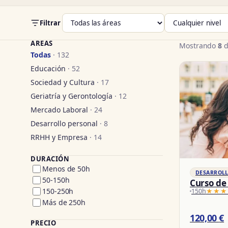
Filtrar
ÁREAS
Mostrando
8
d
Todas
· 132
Educación
· 52
Sociedad y Cultura
· 17
Geriatría y Gerontología
· 12
Mercado Laboral
· 24
Desarrollo personal
· 8
RRHH y Empresa
· 14
DURACIÓN
Menos de 50h
DESARROL
50-150h
Curso de
150-250h
150h
★★★
★★★
Más de 250h
120,00
€
PRECIO