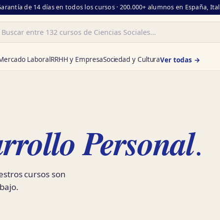
Garantía de 14 días en todos los cursos · 200.000+ alumnos en España, Ita
ar
Mercado Laboral
RRHH y Empresa
Sociedad y Cultura
Ver todas →
rrollo Personal
.
uestros cursos son
bajo.