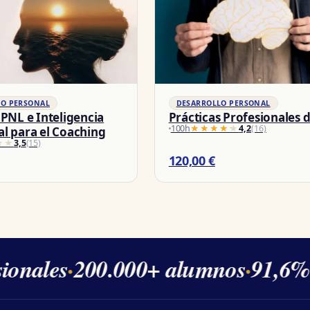
DESARROLLO PERSONAL
LO PERSONAL
Prácticas Profesionales 
 PNL e Inteligencia
100h
★★★★★
★★★★★
4,2
(16)
l para el Coaching
★★
★★
3,5
(15)
120,00
€
ionales
·
200.000+ alumnos
·
91,6% d