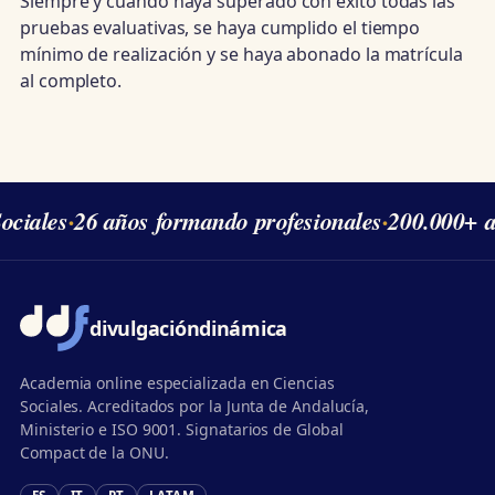
Siempre y cuando haya superado con éxito todas las
pruebas evaluativas, se haya cumplido el tiempo
mínimo de realización y se haya abonado la matrícula
al completo.
ciales
·
26 años formando profesionales
·
200.000+ a
divulgación
dinámica
Academia online especializada en Ciencias
Sociales. Acreditados por la Junta de Andalucía,
Ministerio e ISO 9001. Signatarios de Global
Compact de la ONU.