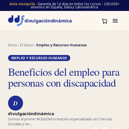
Aula tranquila
· Garantía de 14 días en todos los cursos · 200.000+
alumnos en España, Italia y Latinoamérica
divulgación
dinámica
Inicio
›
El Diario
›
Empleo y Recursos Humanos
EMPLEO Y RECURSOS HUMANOS
Beneficios del empleo para
personas con discapacidad
D
divulgacióndinámica
Somos el primer #ClubDeFormación especializado en Ciencias
Sociales y en…