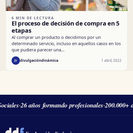
6 MIN DE LECTURA
El proceso de decisión de compra en 5
etapas
Al comprar un producto o decidirnos por un
determinado servicio, incluso en aquellos casos en los
que pudiera parecer una…
D
1 abril, 2022
divulgacióndinámica
ciales
·
26 años formando profesionales
·
200.000+ a