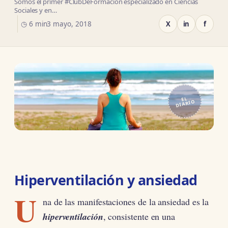
Somos el primer #ClubDeFormación especializado en Ciencias
Sociales y en…
◷ 6 min
3 mayo, 2018
X
in
f
EL
DIARIO
Hiperventilación y ansiedad
U
na de las manifestaciones de la ansiedad es la
hiperventilación
, consistente en una