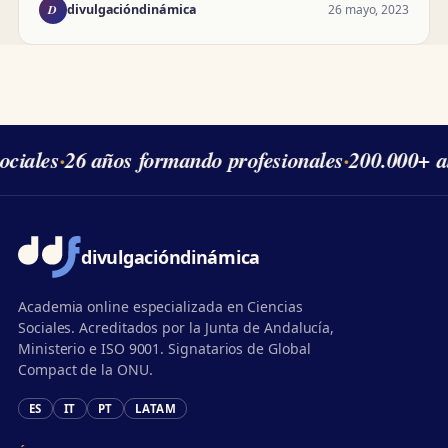
D
26 mayo, 2023
divulgacióndinámica
ciales
·
26 años formando profesionales
·
200.000+ al
divulgación
dinámica
Academia online especializada en Ciencias
Sociales. Acreditados por la Junta de Andalucía,
Ministerio e ISO 9001. Signatarios de Global
Compact de la ONU.
ES
IT
PT
LATAM