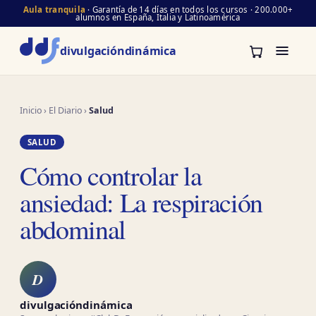
Aula tranquila
· Garantía de 14 días en todos los cursos · 200.000+
alumnos en España, Italia y Latinoamérica
divulgación
dinámica
Inicio
›
El Diario
›
Salud
SALUD
Cómo controlar la
ansiedad: La respiración
abdominal
D
divulgacióndinámica