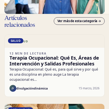
Artículos
Ver más de esta categoría →
relacionados
SALUD
DD · SALUD
12 MIN DE LECTURA
Terapia Ocupacional: Qué Es, Áreas de
Intervención y Salidas Profesionales
Terapia Ocupacional: Qué es, para qué sirve y por qué
es una disciplina en pleno auge La terapia
ocupacional es…
D
15 marzo, 2026
divulgacióndinámica