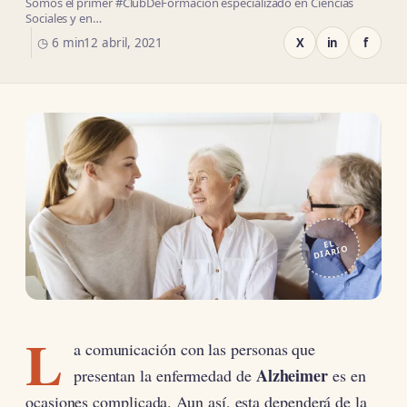
Somos el primer #ClubDeFormación especializado en Ciencias
Sociales y en…
◷ 6 min
12 abril, 2021
X
in
f
EL
DIARIO
L
a comunicación con las personas que
Alzheimer
presentan la enfermedad de
es en
ocasiones complicada. Aun así, esta dependerá de la