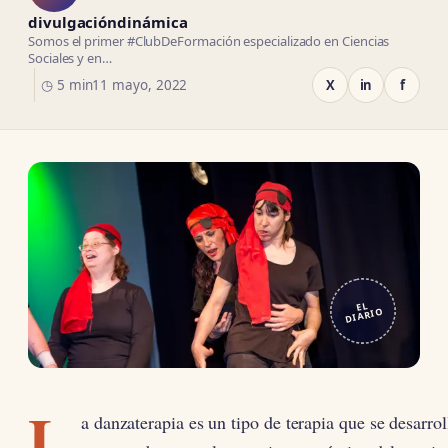
divulgacióndinámica
Somos el primer #ClubDeFormación especializado en Ciencias
Sociales y en…
◷ 5 min
11 mayo, 2022
X
in
f
EL
DIARIO
L
a danzaterapia es un tipo de terapia que se desarroll