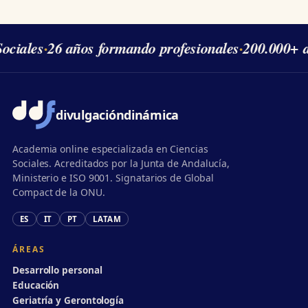
ciales
·
26 años formando profesionales
·
200.000+ a
divulgación
dinámica
Academia online especializada en Ciencias
Sociales. Acreditados por la Junta de Andalucía,
Ministerio e ISO 9001. Signatarios de Global
Compact de la ONU.
ES
IT
PT
LATAM
ÁREAS
Desarrollo personal
Educación
Geriatría y Gerontología