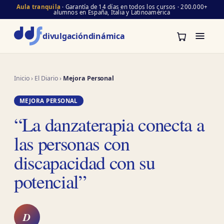
Aula tranquila
· Garantía de 14 días en todos los cursos · 200.000+
alumnos en España, Italia y Latinoamérica
divulgación
dinámica
Inicio
›
El Diario
›
Mejora Personal
MEJORA PERSONAL
“La danzaterapia conecta a
las personas con
discapacidad con su
potencial”
D