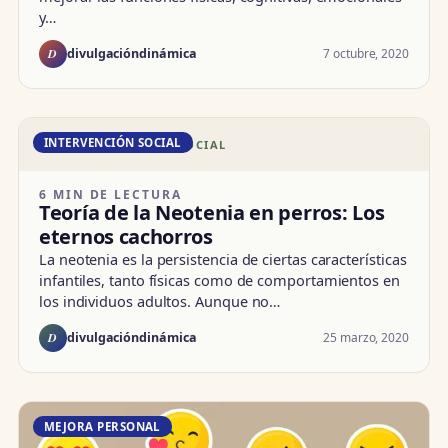
y…
D
7 octubre, 2020
divulgacióndinámica
INTERVENCIÓN SOCIAL
DD · INTERVENCIÓN SOCIAL
6 MIN DE LECTURA
Teoría de la Neotenia en perros: Los
eternos cachorros
La neotenia es la persistencia de ciertas características
infantiles, tanto físicas como de comportamientos en
los individuos adultos. Aunque no…
D
25 marzo, 2020
divulgacióndinámica
MEJORA PERSONAL