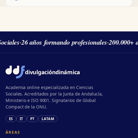
ciales
·
26 años formando profesionales
·
200.000+ a
divulgación
dinámica
Academia online especializada en Ciencias
Sociales. Acreditados por la Junta de Andalucía,
Ministerio e ISO 9001. Signatarios de Global
Compact de la ONU.
ES
IT
PT
LATAM
ÁREAS