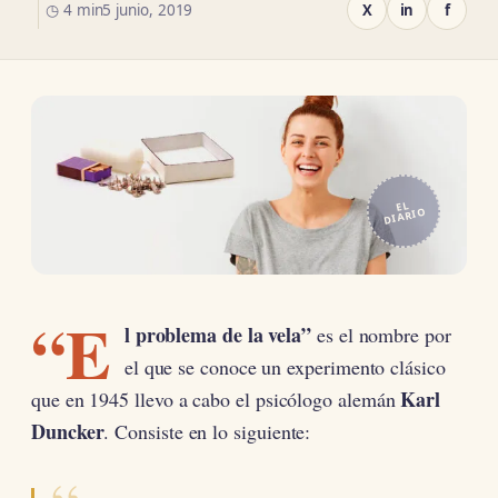
◷ 4 min
5 junio, 2019
X
in
f
EL
DIARIO
“E
l problema de la vela”
es el nombre por
el que se conoce un experimento clásico
Karl
que en 1945 llevo a cabo el psicólogo alemán
Duncker
. Consiste en lo siguiente: