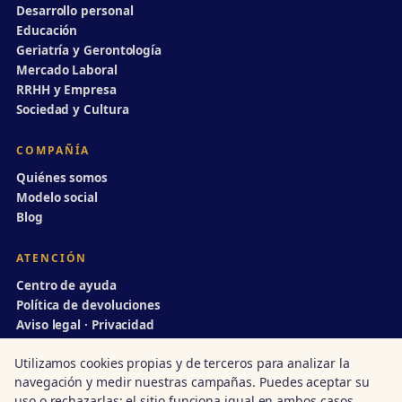
Desarrollo personal
Educación
Geriatría y Gerontología
Mercado Laboral
RRHH y Empresa
Sociedad y Cultura
COMPAÑÍA
Quiénes somos
Modelo social
Blog
ATENCIÓN
Centro de ayuda
Política de devoluciones
Aviso legal · Privacidad
info@divulgaciondinamica.es
Utilizamos cookies propias y de terceros para analizar la
navegación y medir nuestras campañas. Puedes aceptar su
uso o rechazarlas; el sitio funciona igual en ambos casos.