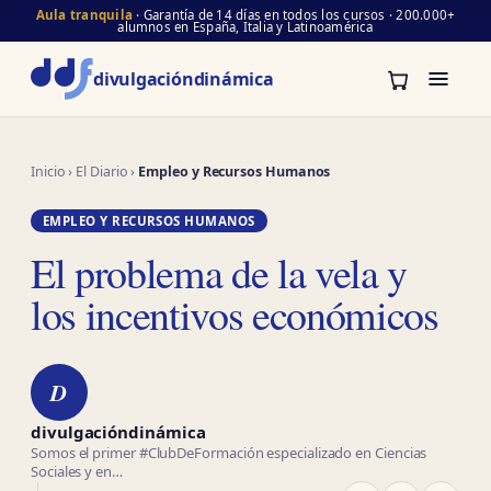
Aula tranquila
· Garantía de 14 días en todos los cursos · 200.000+
alumnos en España, Italia y Latinoamérica
divulgación
dinámica
Inicio
›
El Diario
›
Empleo y Recursos Humanos
EMPLEO Y RECURSOS HUMANOS
El problema de la vela y
los incentivos económicos
D
divulgacióndinámica
Somos el primer #ClubDeFormación especializado en Ciencias
Sociales y en…