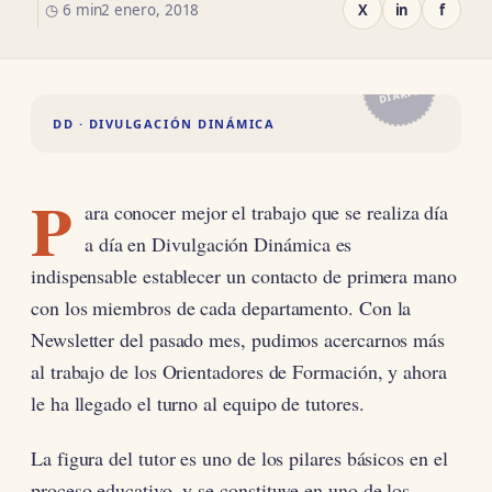
◷ 6 min
2 enero, 2018
X
in
f
EL
DIARIO
DD · DIVULGACIÓN DINÁMICA
P
ara conocer mejor el trabajo que se realiza día
a día en Divulgación Dinámica es
indispensable establecer un contacto de primera mano
con los miembros de cada departamento. Con la
Newsletter del pasado mes, pudimos acercarnos más
al trabajo de los Orientadores de Formación, y ahora
le ha llegado el turno al equipo de tutores.
La figura del tutor es uno de los pilares básicos en el
proceso educativo, y se constituye en uno de los