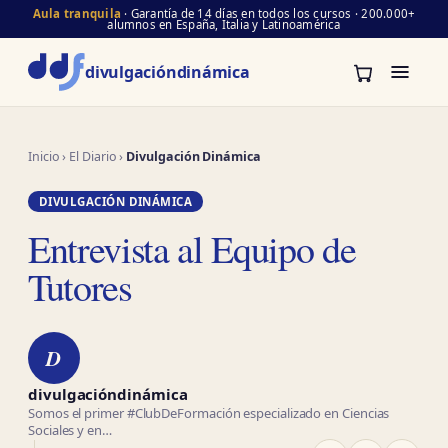
Aula tranquila
· Garantía de 14 días en todos los cursos · 200.000+
alumnos en España, Italia y Latinoamérica
divulgación
dinámica
Inicio
›
El Diario
›
Divulgación Dinámica
DIVULGACIÓN DINÁMICA
Entrevista al Equipo de
Tutores
D
divulgacióndinámica
Somos el primer #ClubDeFormación especializado en Ciencias
Sociales y en…