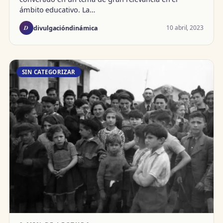
ámbito educativo. La…
D
10 abril, 2023
divulgacióndinámica
SIN CATEGORIZAR