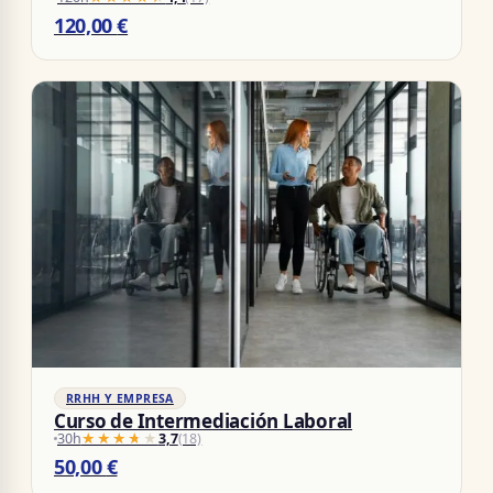
120,00
€
RRHH Y EMPRESA
Curso de Intermediación Laboral
30h
★★★★★
★★★★★
3,7
(18)
50,00
€