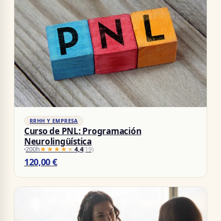
RRHH Y EMPRESA
Curso de PNL: Programación
Neurolingüística
200h
★★★★★
★★★★★
4,4
(19)
120,00
€