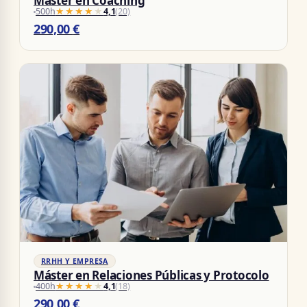
Máster en Coaching
500h
★★★★★
★★★★★
4,1
(20)
290,00
€
RRHH Y EMPRESA
Máster en Relaciones Públicas y Protocolo
400h
★★★★★
★★★★★
4,1
(18)
290,00
€