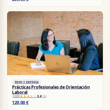
RRHH Y EMPRESA
Prácticas Profesionales de Orientación
Laboral
100h
★★★★★
★★★★★
3,4
(16)
120,00
€