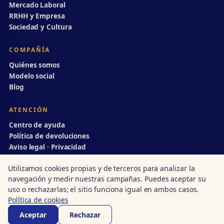
Mercado Laboral
RRHH y Empresa
Sociedad y Cultura
COMPAÑÍA
Quiénes somos
Modelo social
Blog
ATENCIÓN
Centro de ayuda
Política de devoluciones
Aviso legal · Privacidad
info@divulgaciondinamica.es
Utilizamos cookies propias y de terceros para analizar la
navegación y medir nuestras campañas. Puedes aceptar su
uso o rechazarlas; el sitio funciona igual en ambos casos.
Política de cookies
© 1998–2026 Divulgación Dinámica · Centro autorizado nº 14/00231
Acreditado · Junta de Andalucía
·
ISO 9001
·
UN Global Compact
Aceptar
Rechazar