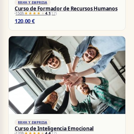
RRHH Y EMPRESA
Curso de Formador de Recursos Humanos
150h
★★★★★
★★★★★
4,1
(17)
120,00
€
RRHH Y EMPRESA
Curso de Inteligencia Emocional
120h
★★★★★
★★★★★
4,4
(17)