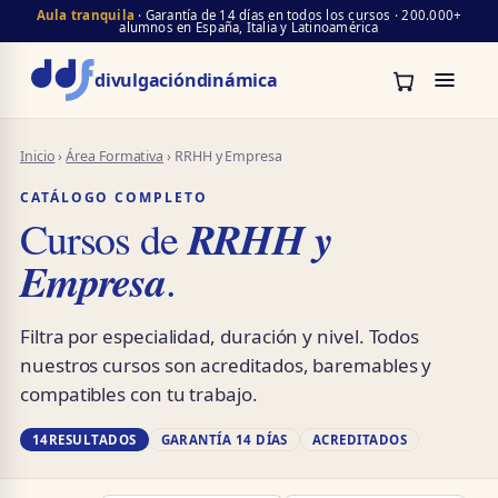
Aula tranquila
· Garantía de 14 días en todos los cursos · 200.000+
alumnos en España, Italia y Latinoamérica
divulgación
dinámica
Inicio
›
Área Formativa
› RRHH y Empresa
CATÁLOGO COMPLETO
RRHH y
Cursos de
Empresa
.
Filtra por especialidad, duración y nivel. Todos
nuestros cursos son acreditados, baremables y
compatibles con tu trabajo.
14
RESULTADOS
GARANTÍA 14 DÍAS
ACREDITADOS