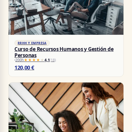
RRHH Y EMPRESA
Curso de Recursos Humanos y Gestión de
Personas
200h
★★★★★
★★★★★
4,1
(18)
120,00
€