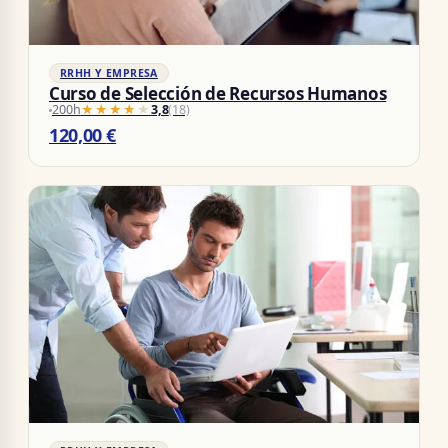
RRHH Y EMPRESA
Curso de Selección de Recursos Humanos
200h
★★★★★
★★★★★
3,8
(18)
120,00
€