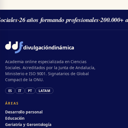
iales
·
26 años formando profesionales
·
200.000+ al
divulgación
dinámica
Academia online especializada en Ciencias
Sociales. Acreditados por la Junta de Andalucía,
Ministerio e ISO 9001. Signatarios de Global
Compact de la ONU.
ES
IT
PT
LATAM
ÁREAS
Desarrollo personal
Educación
Geriatría y Gerontología