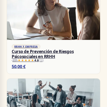
RRHH Y EMPRESA
Curso de Prevención de Riesgos
Psicosociales en RRHH
30h
★★★★★
★★★★★
4,6
(16)
50,00
€