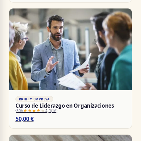
RRHH Y EMPRESA
Curso de Liderazgo en Organizaciones
30h
★★★★★
★★★★★
4,1
(16)
50,00
€