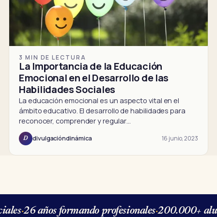
3 MIN DE LECTURA
La Importancia de la Educación
Emocional en el Desarrollo de las
Habilidades Sociales
La educación emocional es un aspecto vital en el
ámbito educativo. El desarrollo de habilidades para
reconocer, comprender y regular…
16 junio, 2023
divulgacióndinámica
D
ales
·
26 años formando profesionales
·
200.000+ alum