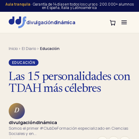
Aula tranquila
· Garantía de 14 días en todos los cursos · 200.000+ alumnos
en España, Italia y Latinoamérica
divulgación
dinámica
Inicio
›
El Diario
›
Educación
EDUCACIÓN
Las 15 personalidades con
TDAH más célebres
D
divulgacióndinámica
Somos el primer #ClubDeFormación especializado en Ciencias
Sociales y en…