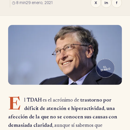
◷ 8 min
29 enero, 2021
X
in
f
EL
DIARIO
E
l
TDAH
es el acrónimo de
trastorno por
déficit de atención e hiperactividad, una
afección de la que no se conocen sus causas con
demasiada claridad
, aunque sí sabemos que