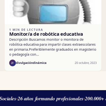
1 MIN DE LECTURA
Monitor/a de robótica educativa
Descripción Buscamos monitor o monitora de
robótica educativa para impartir clases extraescolares
en primaria.Preferiblemente graduados en magisterio
o pedagogía con…
D
20 octubre, 2023
divulgacióndinámica
ociales
·
26 años formando profesionales
·
200.000+ 