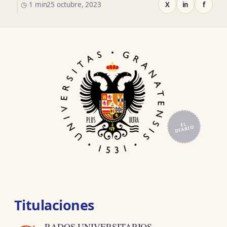
◷ 1 min
25 octubre, 2023
X
in
f
EL
DIARIO
Titulaciones
RADOS UNIVERSITARIOS