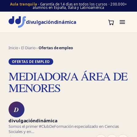
Aula tranquila
· Garantía de 14 días en todos los cursos · 200.000+
alumnos en España, Italia y Latinoamérica
divulgación
dinámica
Inicio
›
El Diario
›
Ofertas de empleo
OFERTAS DE EMPLEO
MEDIADOR/A ÁREA DE
MENORES
D
divulgacióndinámica
Somos el primer #ClubDeFormación especializado en Ciencias
Sociales y en…