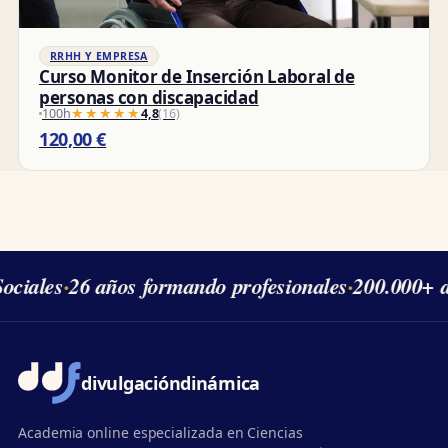
RRHH Y EMPRESA
Curso Monitor de Inserción Laboral de
personas con discapacidad
100h
★★★★★
★★★★★
4,8
(16)
120,00
€
ciales
·
26 años formando profesionales
·
200.000+ a
divulgación
dinámica
Academia online especializada en Ciencias