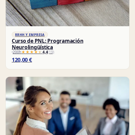
RRHH Y EMPRESA
Curso de PNL: Programación
Neurolingüística
200h
★★★★★
★★★★★
4,4
(19)
120,00
€