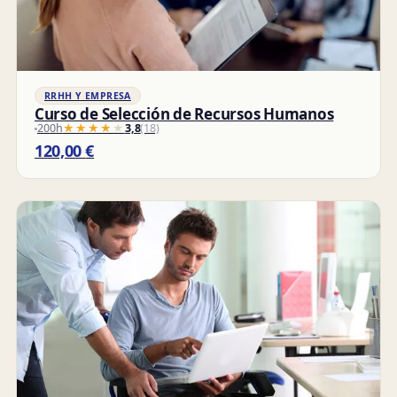
RRHH Y EMPRESA
Curso de Selección de Recursos Humanos
200h
★★★★★
★★★★★
3,8
(18)
120,00
€