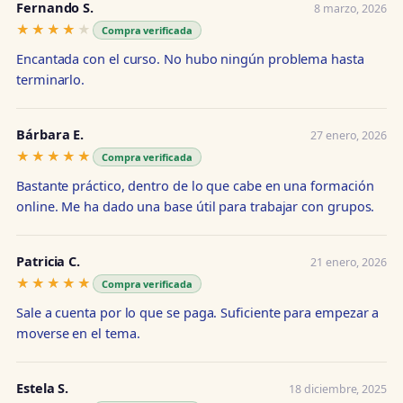
Fernando S.
8 marzo, 2026
★★★★★
★★★★★
Compra verificada
Encantada con el curso. No hubo ningún problema hasta
terminarlo.
Bárbara E.
27 enero, 2026
★★★★★
★★★★★
Compra verificada
Bastante práctico, dentro de lo que cabe en una formación
online. Me ha dado una base útil para trabajar con grupos.
Patricia C.
21 enero, 2026
★★★★★
★★★★★
Compra verificada
Sale a cuenta por lo que se paga. Suficiente para empezar a
moverse en el tema.
Estela S.
18 diciembre, 2025