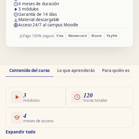
4 meses de duración
3 módulos
Garantía de 14 días
Material descargable
Acceso 24/7 al campus Moodle
Pago 100% seguro
Visa
Mastercard
Bizum
PayPal
Información
Contenido del curso
Lo que aprenderás
Para quién es
O
del
curso
3
120
módulos
horas totales
4
meses de acceso
Expandir todo