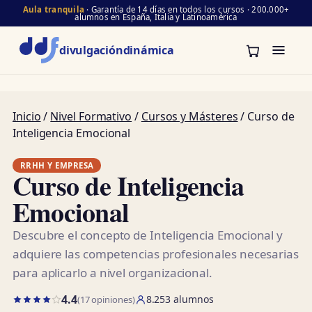
Aula tranquila
· Garantía de 14 días en todos los cursos · 200.000+
alumnos en España, Italia y Latinoamérica
divulgación
dinámica
Inicio
/
Nivel Formativo
/
Cursos y Másteres
/ Curso de
Inteligencia Emocional
RRHH Y EMPRESA
Curso de Inteligencia
Emocional
Descubre el concepto de Inteligencia Emocional y
adquiere las competencias profesionales necesarias
para aplicarlo a nivel organizacional.
4.4
8.253 alumnos
(17 opiniones)