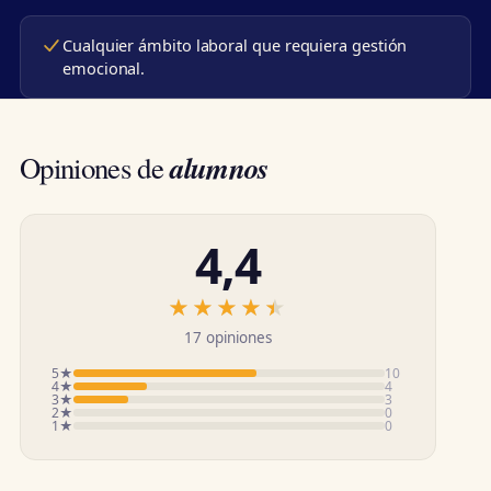
Cualquier ámbito laboral que requiera gestión
emocional.
alumnos
Opiniones de
4,4
★★★★★
★★★★★
17 opiniones
5★
10
4★
4
3★
3
2★
0
1★
0