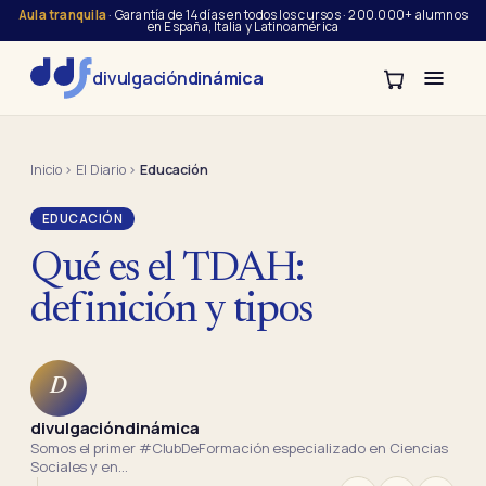
Aula tranquila
· Garantía de 14 días en todos los cursos · 200.000+ alumnos
en España, Italia y Latinoamérica
divulgación
dinámica
Inicio
›
El Diario
›
Educación
EDUCACIÓN
Qué es el TDAH:
definición y tipos
D
divulgacióndinámica
Somos el primer #ClubDeFormación especializado en Ciencias
Sociales y en…