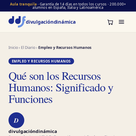
Aula tranquila
· Garantía de 14 días en todos los cursos · 200.000+
alumnos en España, Italia y Latinoamérica
divulgación
dinámica
Inicio
›
El Diario
›
Empleo y Recursos Humanos
EMPLEO Y RECURSOS HUMANOS
Qué son los Recursos
Humanos: Significado y
Funciones
D
divulgacióndinámica