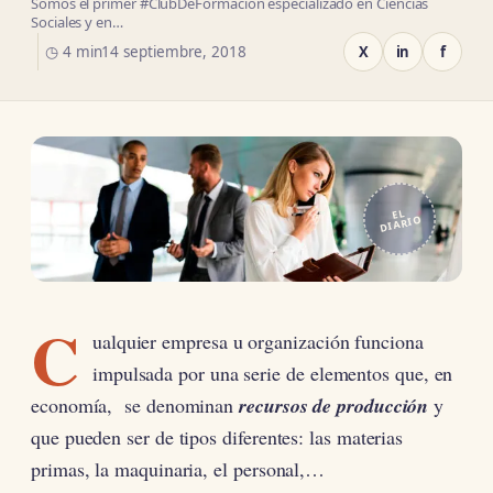
Somos el primer #ClubDeFormación especializado en Ciencias
Sociales y en…
◷ 4 min
14 septiembre, 2018
X
in
f
EL
DIARIO
C
ualquier empresa u organización funciona
impulsada por una serie de elementos que, en
economía, se denominan
recursos de producción
y
que pueden ser de tipos diferentes: las materias
primas, la maquinaria, el personal,…