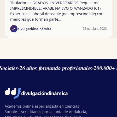
Titulaciones GRADOS UNIVERSITARIOS Requisitos
IMPRESCINDIBLE: ÁRABE NATIVO O AVANZADO (C1)
Experiencia laboral deseable (no imprescindible) con
menores que forman parte…
D
25 octubre, 2023
divulgacióndinámica
ociales
·
26 años formando profesionales
·
200.000+ 
divulgación
dinámica
Academia online especializada en Ciencias
Sociales. Acreditados por la Junta de Andalucía,