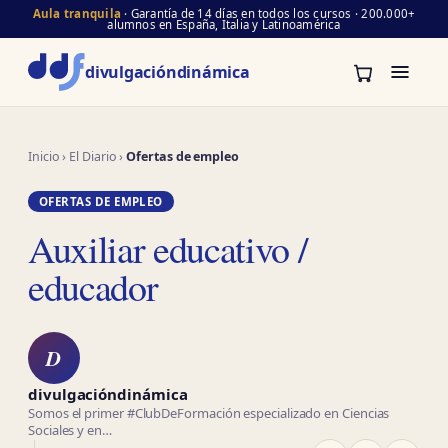
Aula tranquila
· Garantía de 14 días en todos los cursos · 200.000+
alumnos en España, Italia y Latinoamérica
divulgación
dinámica
Inicio
›
El Diario
›
Ofertas de empleo
OFERTAS DE EMPLEO
Auxiliar educativo /
educador
D
divulgacióndinámica
Somos el primer #ClubDeFormación especializado en Ciencias
Sociales y en…