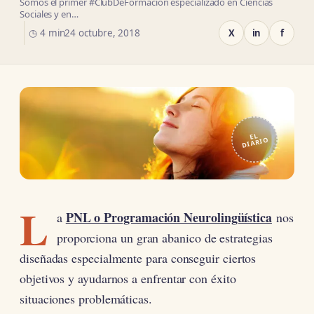
Somos el primer #ClubDeFormación especializado en Ciencias
Sociales y en…
◷ 4 min
24 octubre, 2018
X
in
f
EL
DIARIO
L
PNL o Programación Neurolingüística
a
nos
proporciona un gran abanico de estrategias
diseñadas especialmente para conseguir ciertos
objetivos y ayudarnos a enfrentar con éxito
situaciones problemáticas.