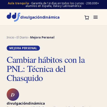
Aula tranquila
· Garantía de 14 días en todos los cursos · 200.000+
alumnos en España, Italia y Latinoamérica
divulgación
dinámica
Inicio
›
El Diario
›
Mejora Personal
MEJORA PERSONAL
Cambiar hábitos con la
PNL: Técnica del
Chasquido
D
divulgacióndinámica