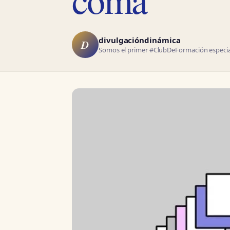
divulgacióndinámica
D
Somos el primer #ClubDeFormación especial