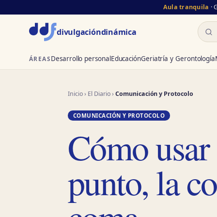
Aula tranquila
· 
Busc
divulgación
dinámica
Desarrollo personal
Educación
Geriatría y Gerontología
ÁREAS
Inicio
›
El Diario
›
Comunicación y Protocolo
COMUNICACIÓN Y PROTOCOLO
Cómo usar 
punto, la c
coma