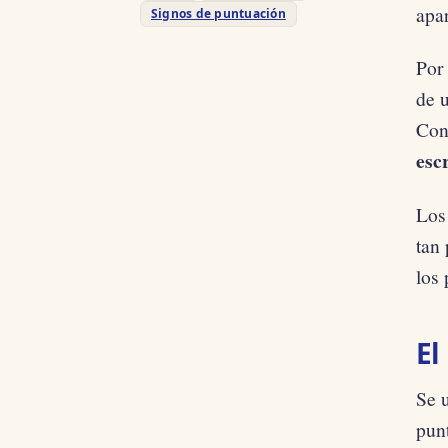
apa
Signos de puntuación
Por 
de 
Con
escr
Los 
tan
los 
El
Se u
punt