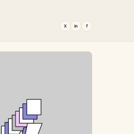
X
in
f