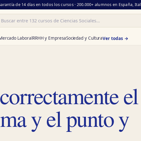
Garantía de 14 días en todos los cursos · 200.000+ alumnos en España, Ita
ar
Mercado Laboral
RRHH y Empresa
Sociedad y Cultura
Ver todas →
correctamente el
oma y el punto y