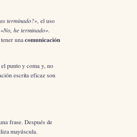
has terminado?»,
el uso
/
«No, he terminado».
comunicación
a tener una
 el punto y coma y, no
ción escrita eficaz son
 una frase. Después de
tiliza mayúscula.