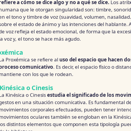
refiere a cómo se dice algo y no a qué se dice.
Los atrib
humana que le otorgan singularidad son: timbre, sonorid
en el tono y timbre de voz (suavidad, volumen, nasalidad
sobre el estado de ánimo y las intenciones del hablante. 
de voz refleja el estado emocional, de forma que la exce
la voz y, el tono se hace más agudo.
oxémica
La Proxémica se refiere al
uso del espacio que hacen do
proceso comunicativo
. Es decir, el espacio físico o dist
mantiene con los que le rodean.
Kinésica o Cinesis
La Kinésica o Cinesis
estudia el significado de los movi
gestos en una situación comunicativa. Es fundamental de
movimientos corporales efectuados, pueden tener intenci
movimientos oculares también se engloban en la Kinésic
los distintos elementos que componen esta tipología pued