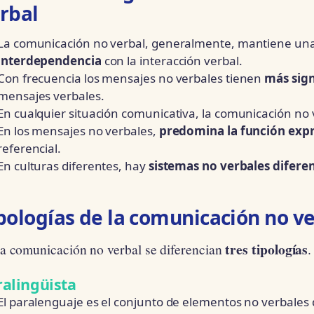
rbal
La comunicación no verbal, generalmente, mantiene una
interdependencia
con la interacción verbal.
Con frecuencia los mensajes no verbales tienen
más sign
mensajes verbales.
En cualquier situación comunicativa, la comunicación no
En los mensajes no verbales,
predomina la función exp
referencial.
En culturas diferentes, hay
sistemas no verbales difere
pologías de la comunicación no v
tres tipologías
la comunicación no verbal se diferencian
.
ralingüista
El paralenguaje es el conjunto de elementos no verbales de