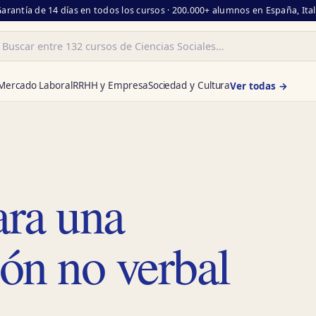
Garantía de 14 días en todos los cursos · 200.000+ alumnos en España, Ita
ar
Mercado Laboral
RRHH y Empresa
Sociedad y Cultura
Ver todas →
ara una
ón no verbal