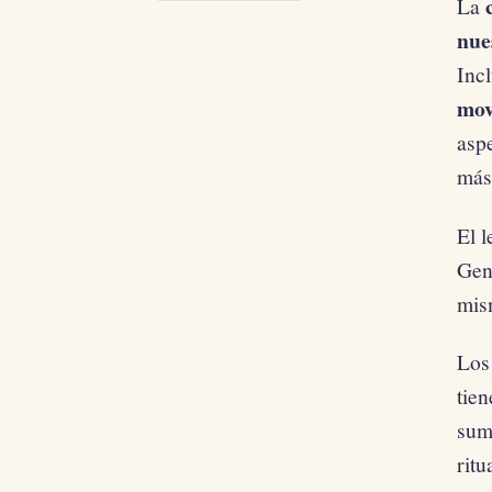
La
nue
Inc
mov
asp
más
El l
Gene
mism
Los
tien
sum
ritu