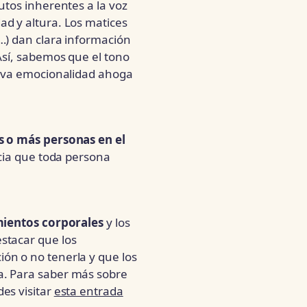
utos inherentes a la voz
ad y altura. Los matices
…) dan clara información
Así, sabemos que el tono
siva emocionalidad ahoga
s o más personas en el
ancia que toda persona
mientos corporales
y los
stacar que los
ón o no tenerla y que los
a. Para saber más sobre
es visitar
esta entrada