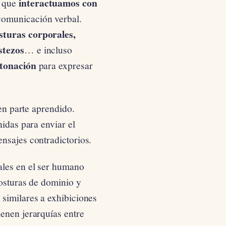
interactuamos con
 que
 comunicación verbal.
sturas corporales,
stezos
… e incluso
ntonación
para expresar
 en parte aprendido.
nidas para enviar el
nsajes contradictorios.
ales en el ser humano
posturas de dominio y
 similares a exhibiciones
enen jerarquías entre