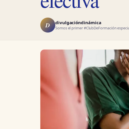
divulgacióndinámica
D
Somos el primer #ClubDeFormación especial