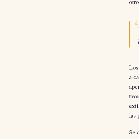
otro
Los
a c
ape
tra
exit
las 
Se c