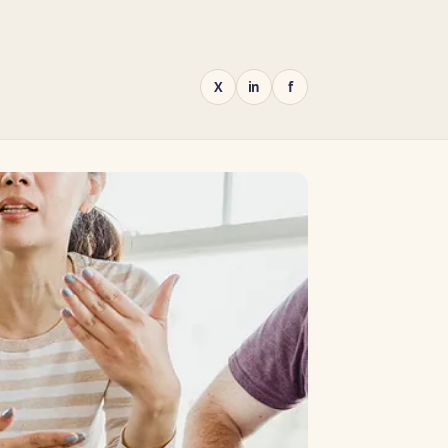
X
in
f