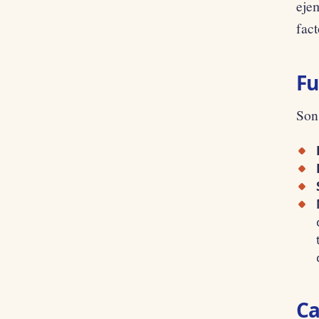
ejem
fact
Fu
Son
Ca