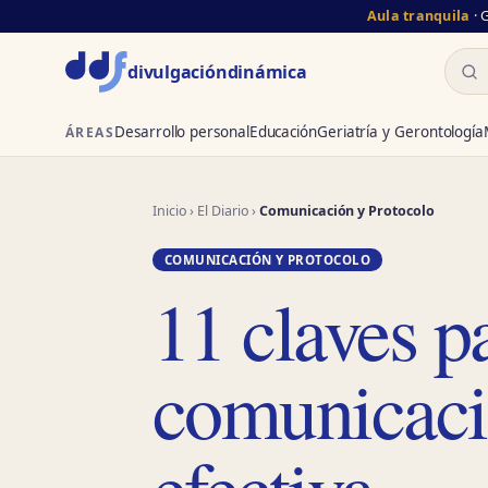
Aula tranquila
· 
Busc
divulgación
dinámica
Desarrollo personal
Educación
Geriatría y Gerontología
ÁREAS
Inicio
›
El Diario
›
Comunicación y Protocolo
COMUNICACIÓN Y PROTOCOLO
11 claves p
comunicaci
efectiva