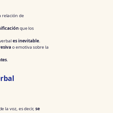
 relación de
ificación
que los
 verbal
es inevitable
.
resiva
o emotiva sobre la
ntes
.
erbal
 la voz, es decir,
se