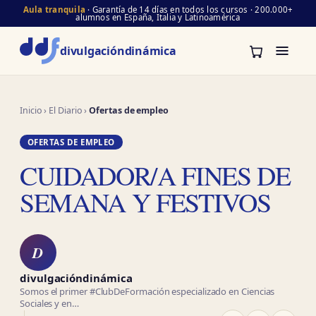
Aula tranquila
· Garantía de 14 días en todos los cursos · 200.000+
alumnos en España, Italia y Latinoamérica
divulgación
dinámica
Inicio
›
El Diario
›
Ofertas de empleo
OFERTAS DE EMPLEO
CUIDADOR/A FINES DE
SEMANA Y FESTIVOS
D
divulgacióndinámica
Somos el primer #ClubDeFormación especializado en Ciencias
Sociales y en…