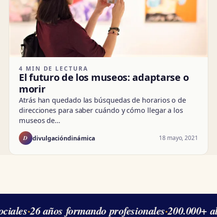
4 MIN DE LECTURA
El futuro de los museos: adaptarse o
morir
Atrás han quedado las búsquedas de horarios o de
direcciones para saber cuándo y cómo llegar a los
museos de…
D
18 mayo, 2021
divulgacióndinámica
iales
·
26 años formando profesionales
·
200.000+ al