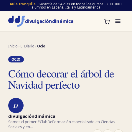
Aula tranquila
· Garantía de 14 días en todos los cursos · 200.000+
alumnos en España, Italia y Latinoamérica
divulgación
dinámica
Inicio
›
El Diario
›
Ocio
OCIO
Cómo decorar el árbol de
Navidad perfecto
D
divulgacióndinámica
Somos el primer #ClubDeFormación especializado en Ciencias
Sociales y en…