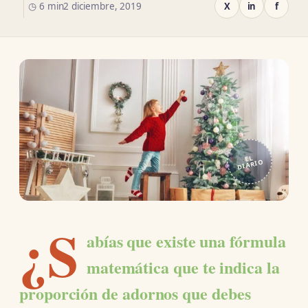
◷ 6 min
2 diciembre, 2019
X
in
f
EL
DIARIO
¿S
abías que existe una fórmula
matemática que te indica la
proporción de adornos que debes