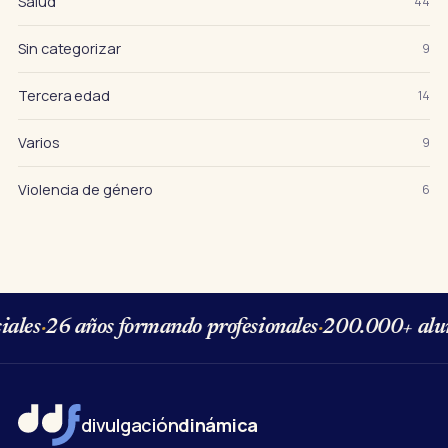
Salud
44
Sin categorizar
9
Tercera edad
14
Varios
9
Violencia de género
6
les
·
26 años formando profesionales
·
200.000+ alum
divulgación
dinámica