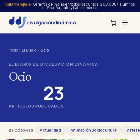
Aula tranquila
· Garantía de 14 días en todos los cursos · 200.000+ alumnos
en España, Italia y Latinoamérica
divulgación
dinámica
Inicio
›
El Diario
›
Ocio
EL DIARIO DE DIVULGACIÓN DINÁMICA
Ocio
23
ARTÍCULOS PUBLICADOS
Actualidad
Animación Sociocultural
Artete
SECCIONES