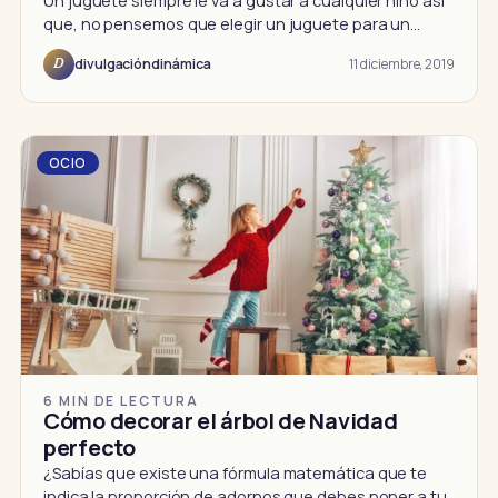
Un juguete siempre le va a gustar a cualquier niño así
que, no pensemos que elegir un juguete para un…
11 diciembre, 2019
divulgacióndinámica
D
OCIO
6 MIN DE LECTURA
Cómo decorar el árbol de Navidad
perfecto
¿Sabías que existe una fórmula matemática que te
indica la proporción de adornos que debes poner a tu