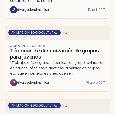
culturales es una nueva…
12 abril, 2017
divulgacióndinámica
D
ANIMACIÓN SOCIOCULTURAL
DD · ANIMACIÓN SOCIOCULTURAL
3 MIN DE LECTURA
Técnicas de dinamización de grupos
para jóvenes
“Trabajo en/con grupos, técnicas de grupo, animación
de grupos, técnicas didácticas, dinámica de grupos,
etc. suelen ser expresiones que se…
16 enero, 2017
divulgacióndinámica
D
ANIMACIÓN SOCIOCULTURAL
DD · ANIMACIÓN SOCIOCULTURAL