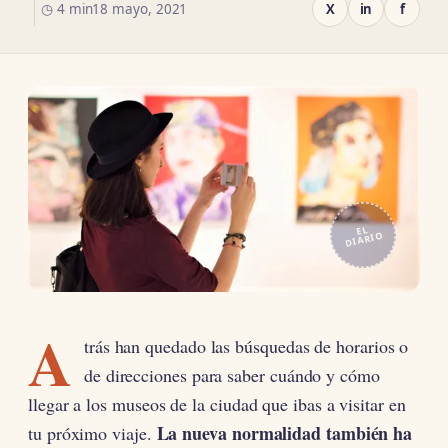
◷ 4 min
18 mayo, 2021
X
in
f
EL
DIARIO
A
trás han quedado las búsquedas de horarios o
de direcciones para saber cuándo y cómo
llegar a los museos de la ciudad que ibas a visitar en
La nueva normalidad también ha
tu próximo viaje.