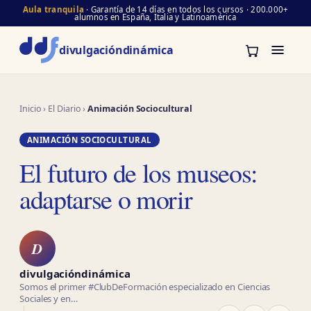
Aula tranquila
· Garantía de 14 días en todos los cursos · 200.000+
alumnos en España, Italia y Latinoamérica
divulgación
dinámica
Inicio
›
El Diario
›
Animación Sociocultural
ANIMACIÓN SOCIOCULTURAL
El futuro de los museos:
adaptarse o morir
D
divulgacióndinámica
Somos el primer #ClubDeFormación especializado en Ciencias
Sociales y en…