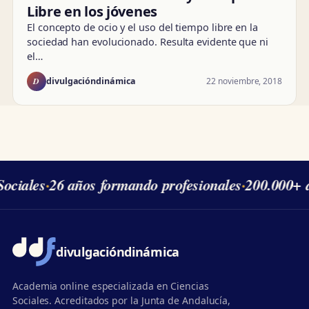
Libre en los jóvenes
El concepto de ocio y el uso del tiempo libre en la
sociedad han evolucionado. Resulta evidente que ni
el…
D
22 noviembre, 2018
divulgacióndinámica
ociales
·
26 años formando profesionales
·
200.000+ a
divulgación
dinámica
Academia online especializada en Ciencias
Sociales. Acreditados por la Junta de Andalucía,