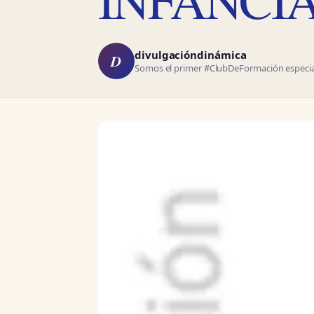
divulgacióndinámica
D
Somos el primer #ClubDeFormación especial