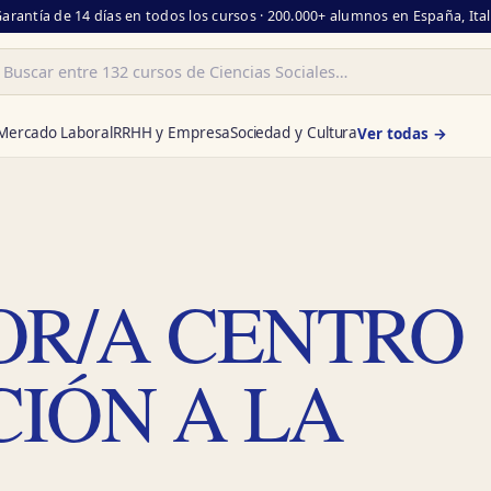
Garantía de 14 días en todos los cursos · 200.000+ alumnos en España, Ita
ar
Mercado Laboral
RRHH y Empresa
Sociedad y Cultura
Ver todas →
R/A CENTRO
CIÓN A LA
A