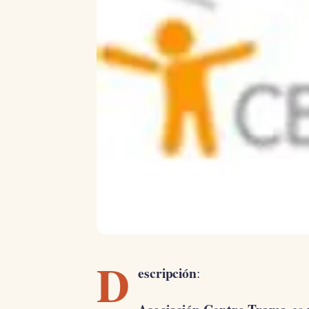
D
escripción
: