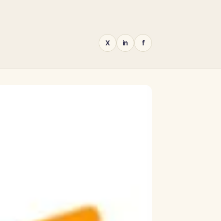
X
in
f