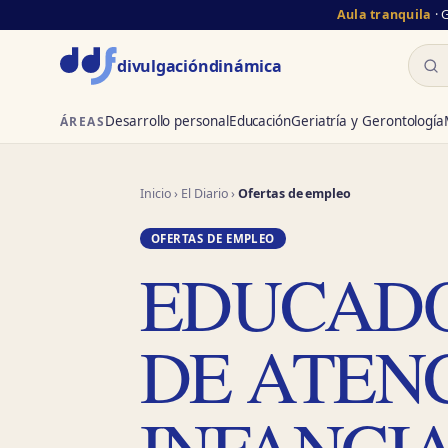
Aula tranquila
· 
Busc
divulgación
dinámica
Desarrollo personal
Educación
Geriatría y Gerontología
ÁREAS
Inicio
›
El Diario
›
Ofertas de empleo
OFERTAS DE EMPLEO
EDUCADO
DE ATEN
INFANCI