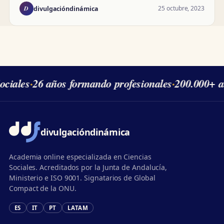
D
25 octubre, 2023
divulgacióndinámica
ciales
·
26 años formando profesionales
·
200.000+ a
divulgación
dinámica
Academia online especializada en Ciencias
Sociales. Acreditados por la Junta de Andalucía,
Ministerio e ISO 9001. Signatarios de Global
Compact de la ONU.
ES
IT
PT
LATAM