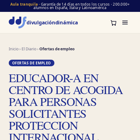
Aula tranquila
· Garantía de 14 días en todos los cursos · 200.000+
alumnos en España, Italia y Latinoamérica
divulgación
dinámica
Inicio
›
El Diario
›
Ofertas de empleo
OFERTAS DE EMPLEO
EDUCADOR-A EN
CENTRO DE ACOGIDA
PARA PERSONAS
SOLICITANTES
PROTECCION
INTERNACIONAL