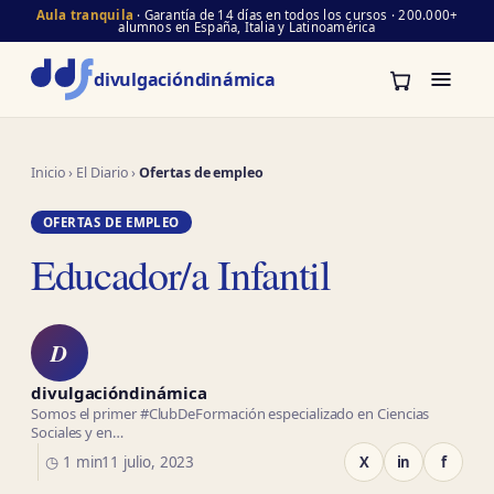
Aula tranquila
· Garantía de 14 días en todos los cursos · 200.000+
alumnos en España, Italia y Latinoamérica
divulgación
dinámica
Inicio
›
El Diario
›
Ofertas de empleo
OFERTAS DE EMPLEO
Educador/a Infantil
D
divulgacióndinámica
Somos el primer #ClubDeFormación especializado en Ciencias
Sociales y en…
◷ 1 min
11 julio, 2023
X
in
f