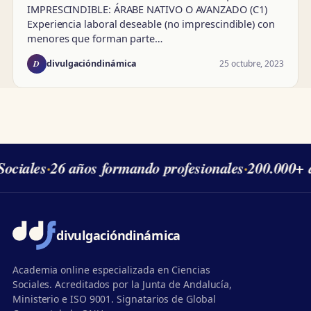
IMPRESCINDIBLE: ÁRABE NATIVO O AVANZADO (C1)
Experiencia laboral deseable (no imprescindible) con
menores que forman parte…
D
25 octubre, 2023
divulgacióndinámica
ociales
·
26 años formando profesionales
·
200.000+ 
divulgación
dinámica
Academia online especializada en Ciencias
Sociales. Acreditados por la Junta de Andalucía,
Ministerio e ISO 9001. Signatarios de Global