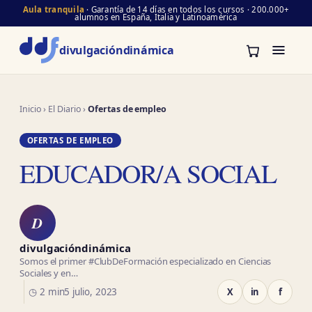
Aula tranquila
· Garantía de 14 días en todos los cursos · 200.000+
alumnos en España, Italia y Latinoamérica
divulgación
dinámica
Inicio
›
El Diario
›
Ofertas de empleo
OFERTAS DE EMPLEO
EDUCADOR/A SOCIAL
D
divulgacióndinámica
Somos el primer #ClubDeFormación especializado en Ciencias
Sociales y en…
◷ 2 min
5 julio, 2023
X
in
f