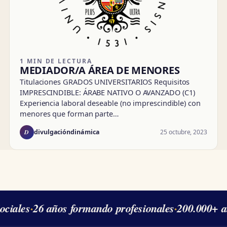
1 MIN DE LECTURA
MEDIADOR/A ÁREA DE MENORES
Titulaciones GRADOS UNIVERSITARIOS Requisitos
IMPRESCINDIBLE: ÁRABE NATIVO O AVANZADO (C1)
Experiencia laboral deseable (no imprescindible) con
menores que forman parte…
D
25 octubre, 2023
divulgacióndinámica
ciales
·
26 años formando profesionales
·
200.000+ a