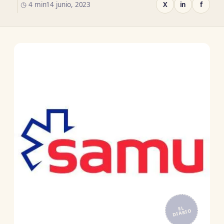
◷ 4 min
14 junio, 2023
X
in
f
EL
DIARIO