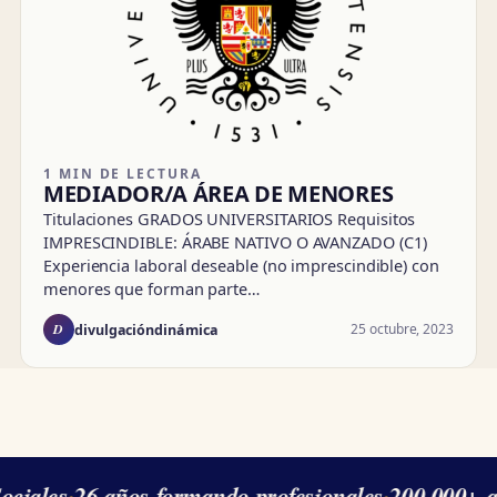
1 MIN DE LECTURA
MEDIADOR/A ÁREA DE MENORES
Titulaciones GRADOS UNIVERSITARIOS Requisitos
IMPRESCINDIBLE: ÁRABE NATIVO O AVANZADO (C1)
Experiencia laboral deseable (no imprescindible) con
menores que forman parte…
D
25 octubre, 2023
divulgacióndinámica
ciales
·
26 años formando profesionales
·
200.000+ a