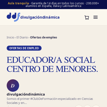
Aula tranquila
· Garantía de 14 días en todos los cursos · 200.000+
alumnos en España, Italia y Latinoamérica
divulgación
dinámica
Inicio
›
El Diario
›
Ofertas de empleo
OFERTAS DE EMPLEO
EDUCADOR/A SOCIAL
CENTRO DE MENORES.
D
divulgacióndinámica
Somos el primer #ClubDeFormación especializado en Ciencias
Sociales y en…