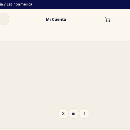
lia y Latinoamérica
Mi Cuenta
X
in
f