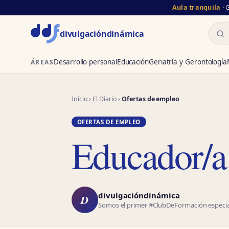
Aula tranquila
· 
Busc
divulgación
dinámica
Desarrollo personal
Educación
Geriatría y Gerontología
ÁREAS
Inicio
›
El Diario
›
Ofertas de empleo
OFERTAS DE EMPLEO
Educador/a 
divulgacióndinámica
D
Somos el primer #ClubDeFormación especial