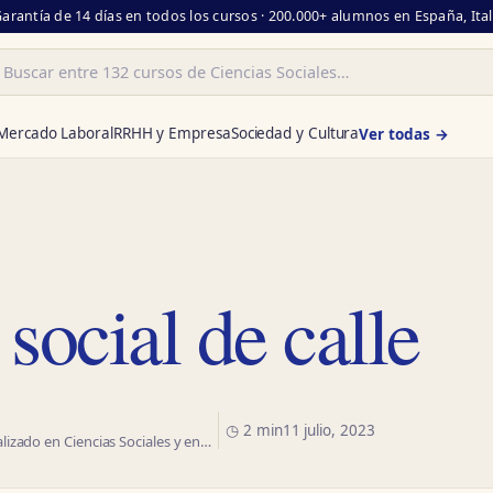
Garantía de 14 días en todos los cursos · 200.000+ alumnos en España, Ita
ar
Mercado Laboral
RRHH y Empresa
Sociedad y Cultura
Ver todas →
social de calle
◷ 2 min
11 julio, 2023
izado en Ciencias Sociales y en…