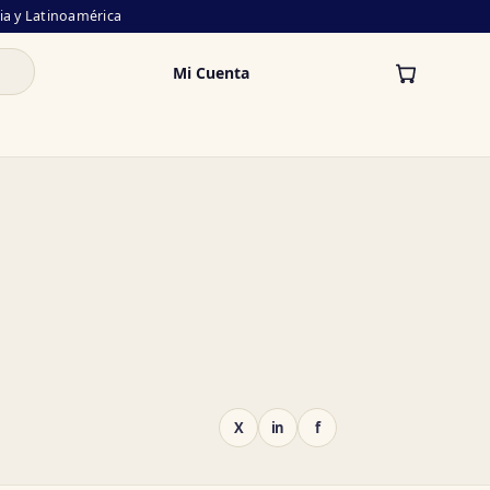
lia y Latinoamérica
Mi Cuenta
X
in
f