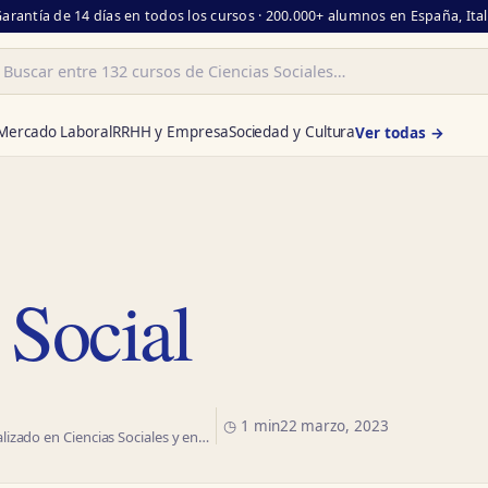
Garantía de 14 días en todos los cursos · 200.000+ alumnos en España, Ita
ar
Mercado Laboral
RRHH y Empresa
Sociedad y Cultura
Ver todas →
 Social
◷ 1 min
22 marzo, 2023
izado en Ciencias Sociales y en…