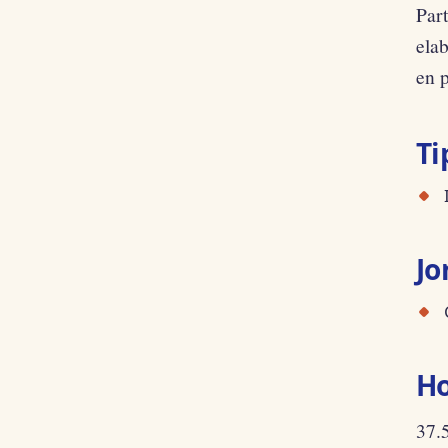
Part
ela
en p
Ti
Jo
Ho
37.