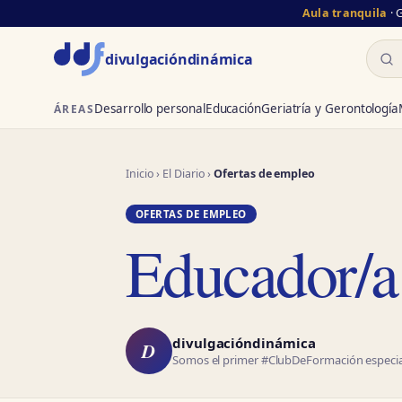
Aula tranquila
· 
Busc
divulgación
dinámica
Desarrollo personal
Educación
Geriatría y Gerontología
ÁREAS
Inicio
›
El Diario
›
Ofertas de empleo
OFERTAS DE EMPLEO
Educador/a
divulgacióndinámica
D
Somos el primer #ClubDeFormación especial