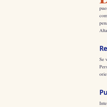
pue
com
pena
Alta
Re
Se 
Per
orie
Pu
Inte