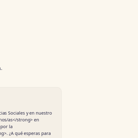
a.
as Sociales y en nuestro
nos/as</strong> en
por la
ng>. ¿A qué esperas para