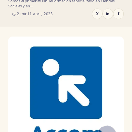
Somos el primer #ClubDeFormación especializado en Ciencias
Sociales y en…
◷ 2 min
11 abril, 2023
X
in
f