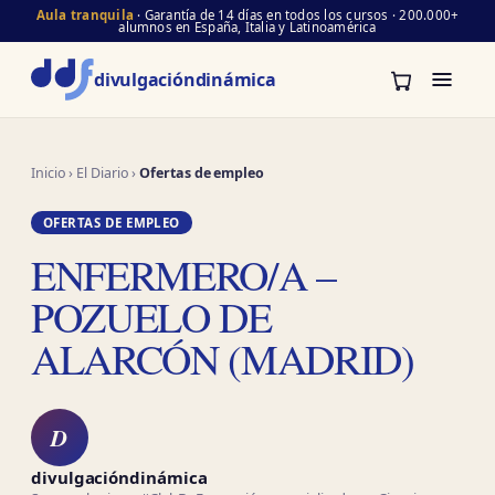
Aula tranquila
· Garantía de 14 días en todos los cursos · 200.000+
alumnos en España, Italia y Latinoamérica
divulgación
dinámica
Inicio
›
El Diario
›
Ofertas de empleo
OFERTAS DE EMPLEO
ENFERMERO/A –
POZUELO DE
ALARCÓN (MADRID)
D
divulgacióndinámica