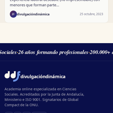
menores que forman parte…
D
25 octubre, 2023
divulgacióndinámica
ociales
·
26 años formando profesionales
·
200.000+ 
divulgación
dinámica
Academia online especializada en Ciencias
Sociales. Acreditados por la Junta de Andalucía,
Ministerio e ISO 9001. Signatarios de Global
Compact de la ONU.