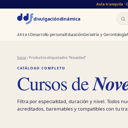
Aula tranquila
· 
Busc
divulgación
dinámica
Desarrollo personal
Educación
Geriatría y Gerontología
ÁREAS
Inicio
› Productos etiquetados “Novedad”
CATÁLOGO COMPLETO
Nov
Cursos de
Filtra por especialidad, duración y nivel. Todos n
acreditados, baremables y compatibles con tu tra