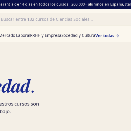
Garantía de 14 días en todos los cursos · 200.000+ alumnos en España, Ita
ar
Mercado Laboral
RRHH y Empresa
Sociedad y Cultura
Ver todas →
edad
.
uestros cursos son
bajo.