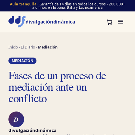
Aula tranquila
· Garantía de 14 días en todos los cursos · 200.000+
alumnos en España, Italia y Latinoamérica
divulgación
dinámica
Inicio
›
El Diario
›
Mediación
MEDIACIÓN
Fases de un proceso de
mediación ante un
conflicto
D
divulgacióndinámica