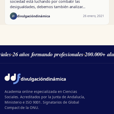
sociedad está luchando por combatir las
desigualdades, debemos también analizar…
D
26 enero, 2021
divulgacióndinámica
ales
·
26 años formando profesionales
·
200.000+ alu
divulgación
dinámica
Academia online especializada en Ciencias
Sociales. Acreditados por la Junta de Andalucía,
Ministerio e ISO 9001. Signatarios de Global
Compact de la ONU.