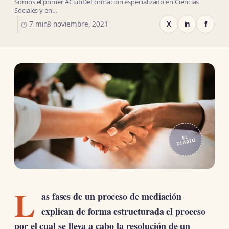
Somos el primer #ClubDeFormación especializado en Ciencias
Sociales y en…
◷ 7 min
8 noviembre, 2021
X
in
f
EL
DIARIO
L
as fases de un proceso de mediación
explican de forma estructurada el proceso
por el cual se lleva a cabo la resolución de un