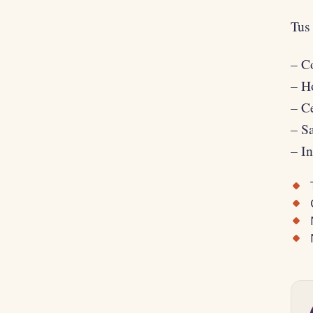
Tus 
– Co
– H
– C
– Sa
– I