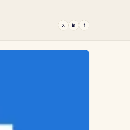
X
in
f