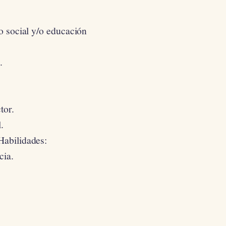
jo social y/o educación
.
tor.
.
Habilidades:
cia.