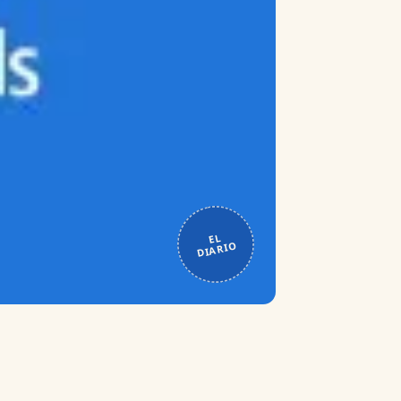
EL
DIARIO