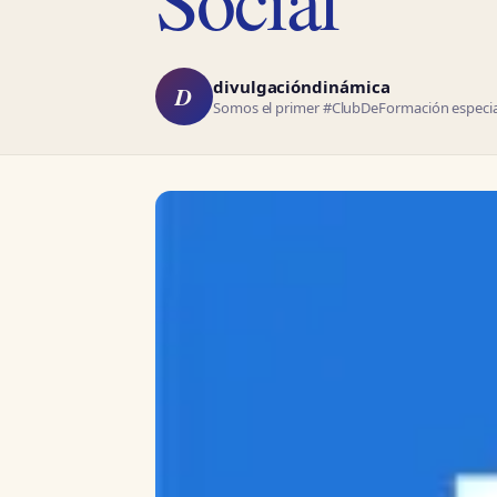
divulgacióndinámica
D
Somos el primer #ClubDeFormación especial