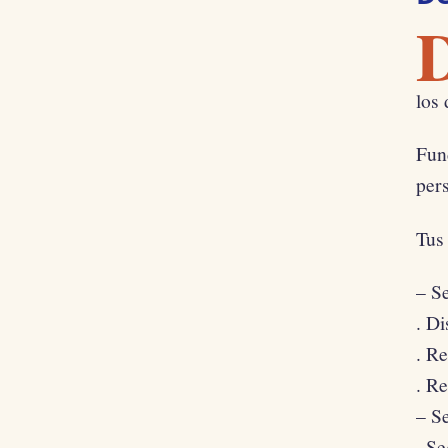
los 
Fun
pers
Tus
– Se
. D
. Re
. Re
– S
. Se