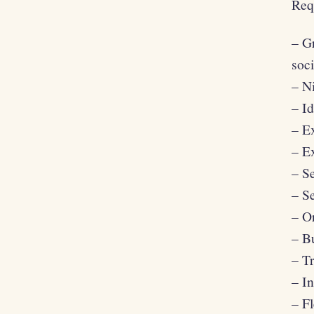
Requ
– Gr
soci
– Ni
– Id
– Ex
– Ex
– Se
– Se
– Or
– Bu
– T
– In
– Fl