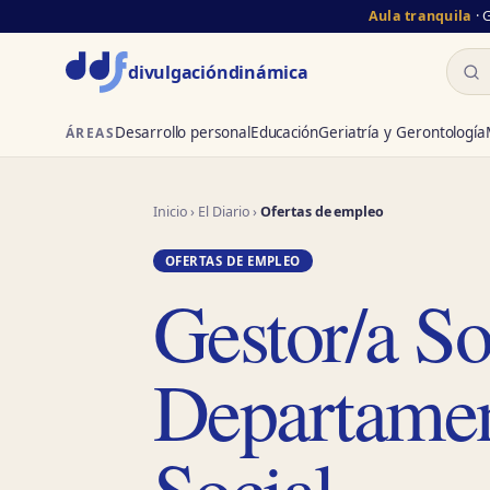
Aula tranquila
· 
Busc
divulgación
dinámica
Desarrollo personal
Educación
Geriatría y Gerontología
ÁREAS
Inicio
›
El Diario
›
Ofertas de empleo
OFERTAS DE EMPLEO
Gestor/a So
Departamen
Social