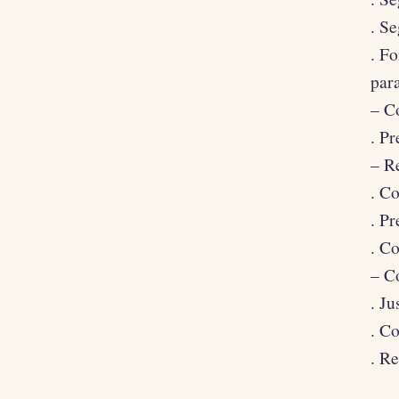
. Se
. F
para
– C
. P
– R
. Co
. P
. C
– C
. Ju
. Co
. R