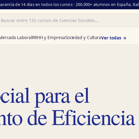
Garantía de 14 días en todos los cursos · 200.000+ alumnos en España, Ita
ar
Mercado Laboral
RRHH y Empresa
Sociedad y Cultura
Ver todas →
cial para el
to de Eficiencia