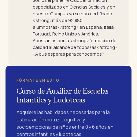
Somos el primer #ClubDeFormación
especializado en Ciencias Sociales y en
nuestro Campus ya se han certificado
<strong>más de 92.980
alumnos/as</strong> en España, Italia,
Portugal, Reino Unido y América.
Apostamos por la <strong>formación de
calidad al alcance de todos/as</strong>.
¿A qué esperas para conocernos?
FÓRMATE EN ESTO
Curso de Auxiliar de Escuelas
Infantiles y Ludotecas
Adquiere las habilidades necesarias para la
estimulación motriz, cognitiva y
socioemocional de niños entre 0 y 6 años en
centros infantiles y ludotecas.