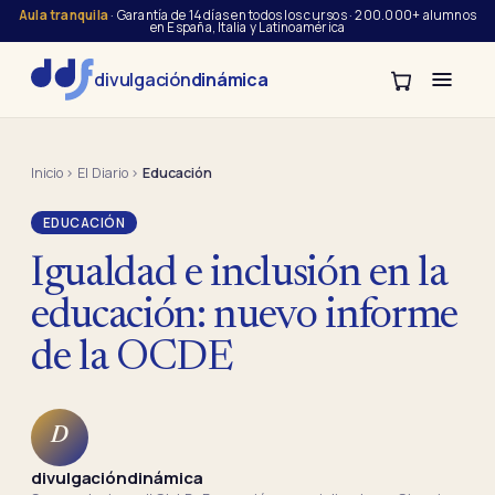
Aula tranquila
· Garantía de 14 días en todos los cursos · 200.000+ alumnos
en España, Italia y Latinoamérica
divulgación
dinámica
Inicio
›
El Diario
›
Educación
EDUCACIÓN
Igualdad e inclusión en la
educación: nuevo informe
de la OCDE
D
divulgacióndinámica